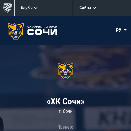
Клубы
Сайты
РУ
«ХК Сочи»
г. Сочи
Тренер: