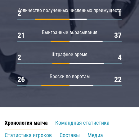
Количество полученных численных преимуществ
2
1
Выигранные вбрасывания
21
37
Штрафное время
2
4
Броски по воротам
26
22
Хронология матча
Командная статистика
Статистика игроков
Составы
Медиа