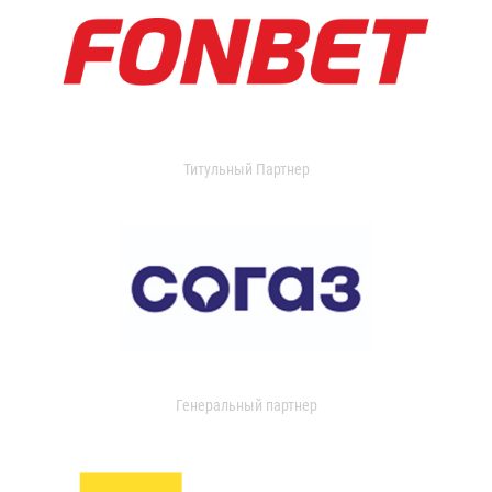
Титульный Партнер
Генеральный партнер