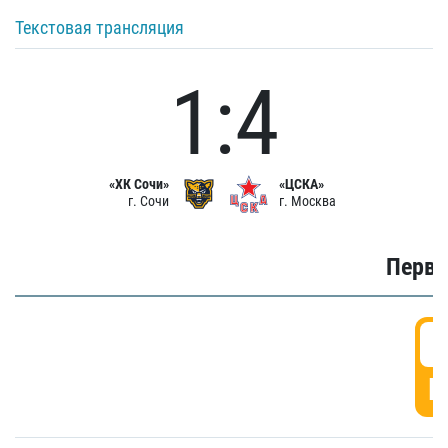
Текстовая трансляция
1:4
«ХК Сочи»
«ЦСКА»
г. Сочи
г. Москва
Первы
0
Г