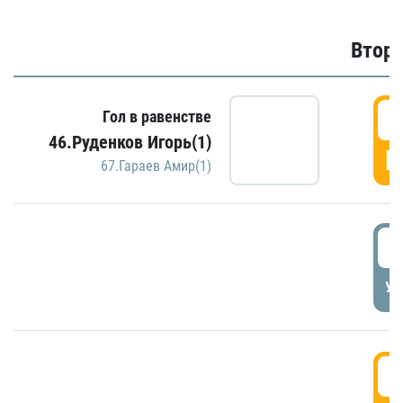
Второ
2
Гол в равенстве
46.Руденков Игорь(1)
Г
67.Гараев Амир(1)
2
УД
3