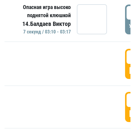
Опасная игра высоко
0
поднятой клюшкой
14.Балдаев Виктор
УД
7 секунд / 03:10 - 03:17
0
Г
0
Г