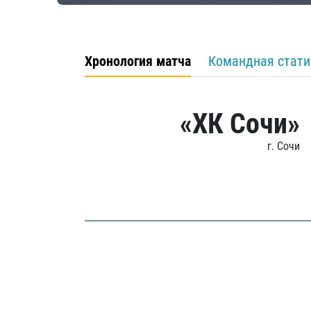
Хронология матча
Командная стати
«ХК Сочи»
г. Сочи