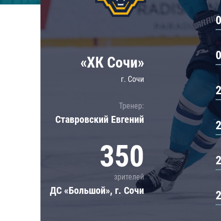
Локомотив
Северсталь
ЦСКА
Шанхайские Драконы
«ХК Сочи»
г. Сочи
Тренер:
Ставровский Евгений
350
зрителей
ДС «Большой», г. Сочи