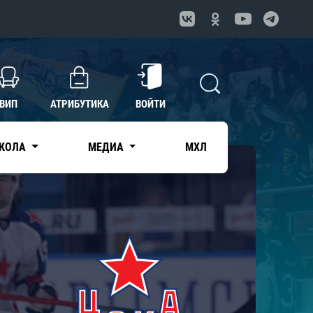
ВИП
АТРИБУТИКА
ВОЙТИ
КОЛА
МЕДИА
МХЛ