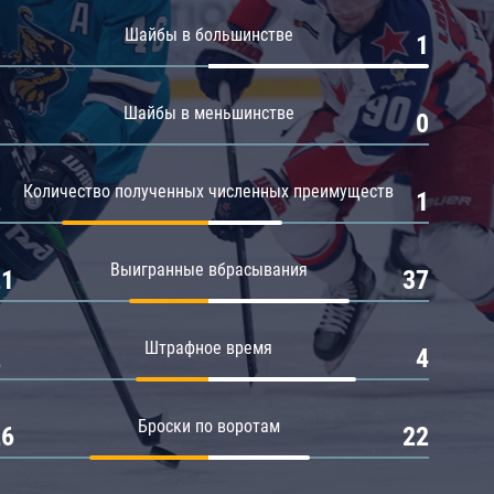
Амур
Шайбы в большинстве
0
1
Барыс
Салават Юлаев
Шайбы в меньшинстве
0
0
Сибирь
Количество полученных численных преимуществ
2
1
Выигранные вбрасывания
21
37
Штрафное время
2
4
Броски по воротам
26
22