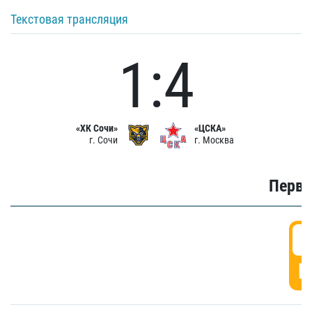
Текстовая трансляция
1:4
«ХК Сочи»
«ЦСКА»
г. Сочи
г. Москва
Первы
0
Г