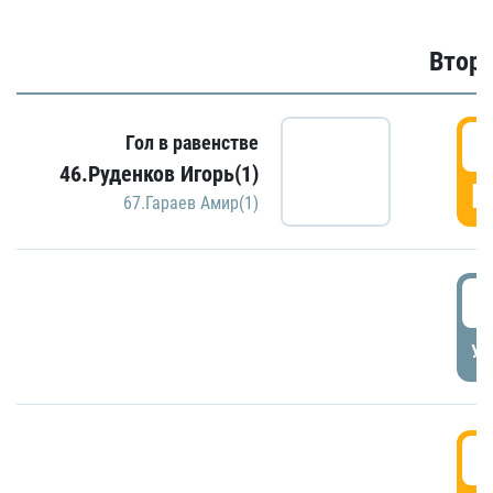
Второ
2
Гол в равенстве
46.Руденков Игорь(1)
Г
67.Гараев Амир(1)
2
УД
3