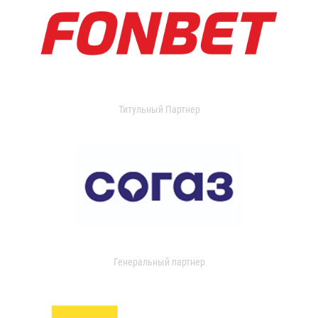
Титульный Партнер
Генеральный партнер