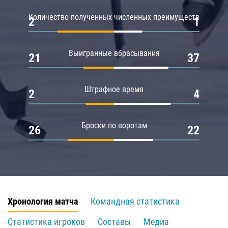
Количество полученных численных преимуществ
2
1
Выигранные вбрасывания
21
37
Штрафное время
2
4
Броски по воротам
26
22
Хронология матча
Командная статистика
Статистика игроков
Составы
Медиа