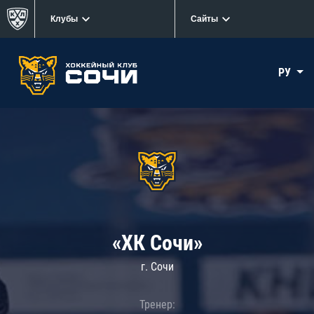
Клубы
Сайты
РУ
«ХК Сочи»
г. Сочи
Тренер: