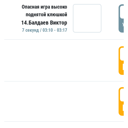
Опасная игра высоко
0
поднятой клюшкой
14.Балдаев Виктор
УД
7 секунд / 03:10 - 03:17
0
Г
0
Г