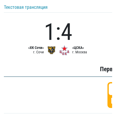
Текстовая трансляция
1:4
«ХК Сочи»
«ЦСКА»
г. Сочи
г. Москва
Первы
0
Г