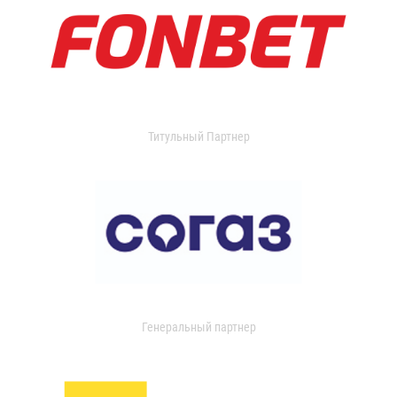
Титульный Партнер
Генеральный партнер