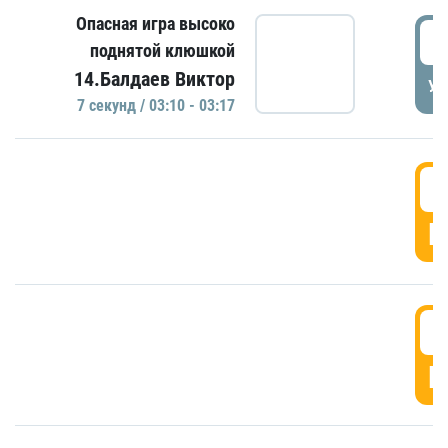
Опасная игра высоко
0
поднятой клюшкой
14.Балдаев Виктор
УД
7 секунд / 03:10 - 03:17
0
Г
0
Г