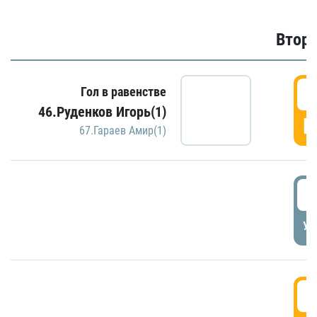
Второ
2
Гол в равенстве
46.Руденков Игорь(1)
Г
67.Гараев Амир(1)
2
УД
3