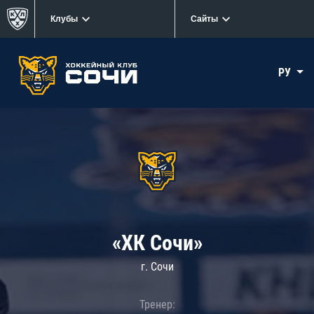
Клубы
Сайты
РУ
«ХК Сочи»
г. Сочи
Тренер: