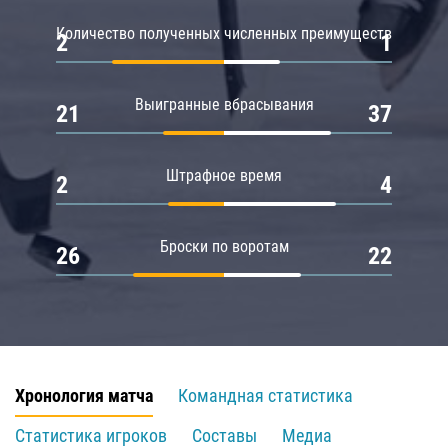
Количество полученных численных преимуществ
2
1
Выигранные вбрасывания
21
37
Штрафное время
2
4
Броски по воротам
26
22
Хронология матча
Командная статистика
Статистика игроков
Составы
Медиа