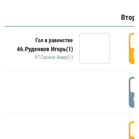
Второ
2
Гол в равенстве
46.Руденков Игорь(1)
Г
67.Гараев Амир(1)
2
УД
3