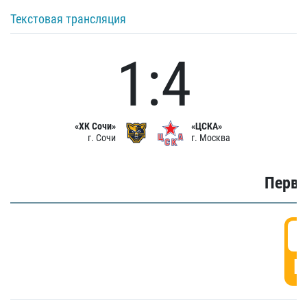
Текстовая трансляция
1:4
«ХК Сочи»
«ЦСКА»
г. Сочи
г. Москва
Первы
0
Г