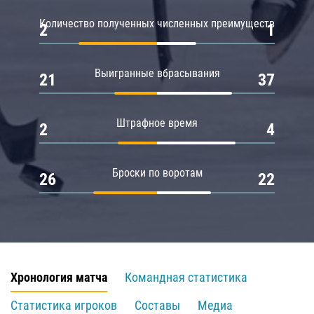
Количество полученных численных преимуществ
2
1
Выигранные вбрасывания
21
37
Штрафное время
2
4
Броски по воротам
26
22
Хронология матча
Командная статистика
Статистика игроков
Составы
Медиа