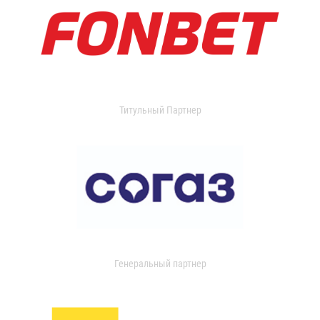
Титульный Партнер
Генеральный партнер