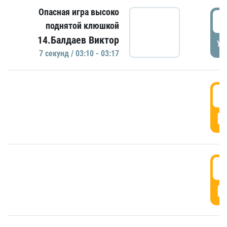
Опасная игра высоко
0
поднятой клюшкой
14.Балдаев Виктор
УД
7 секунд / 03:10 - 03:17
0
Г
0
Г