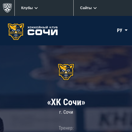
Клубы
Сайты
РУ
«ХК Сочи»
г. Сочи
Тренер: