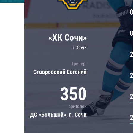
Локомотив
Северсталь
ЦСКА
Шанхайские Драконы
«ХК Сочи»
г. Сочи
Тренер:
Ставровский Евгений
350
зрителей
ДС «Большой», г. Сочи