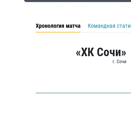
Хронология матча
Командная стати
«ХК Сочи»
г. Сочи