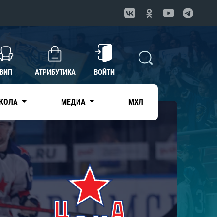
ВИП
АТРИБУТИКА
ВОЙТИ
КОЛА
МЕДИА
МХЛ