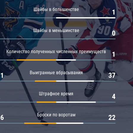
Амур
Шайбы в большинстве
0
1
Барыс
Салават Юлаев
Шайбы в меньшинстве
0
0
Сибирь
Количество полученных численных преимуществ
2
1
Выигранные вбрасывания
21
37
Штрафное время
2
4
Броски по воротам
26
22