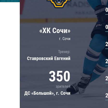
Локомотив
Северсталь
ЦСКА
Шанхайские Драконы
«ХК Сочи»
г. Сочи
Тренер:
Ставровский Евгений
350
зрителей
ДС «Большой», г. Сочи