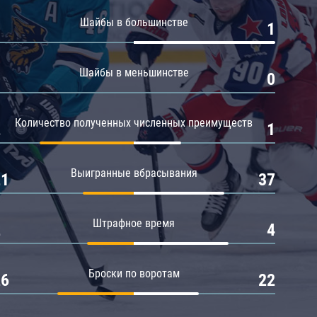
Амур
Шайбы в большинстве
0
1
Барыс
Салават Юлаев
Шайбы в меньшинстве
0
0
Сибирь
Количество полученных численных преимуществ
2
1
Выигранные вбрасывания
21
37
Штрафное время
2
4
Броски по воротам
26
22