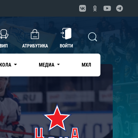
ВИП
АТРИБУТИКА
ВОЙТИ
КОЛА
МЕДИА
МХЛ