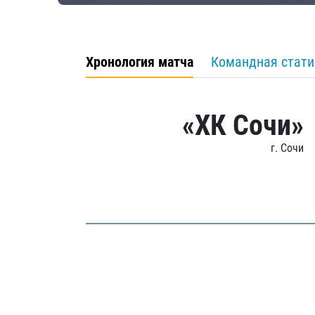
Хронология матча
Командная стати
«ХК Сочи»
г. Сочи