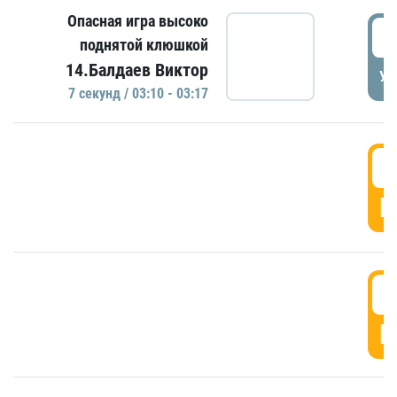
Опасная игра высоко
0
поднятой клюшкой
14.Балдаев Виктор
УД
7 секунд / 03:10 - 03:17
0
Г
0
Г