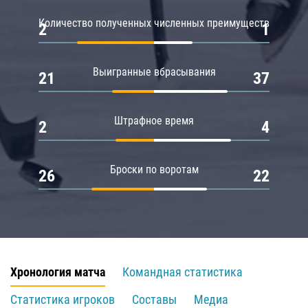
Количество полученных численных преимуществ
2
1
Выигранные вбрасывания
21
37
Штрафное время
2
4
Броски по воротам
26
22
Хронология матча
Командная статистика
Статистика игроков
Составы
Медиа