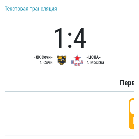
Текстовая трансляция
1:4
«ХК Сочи»
«ЦСКА»
г. Сочи
г. Москва
Первы
0
Г