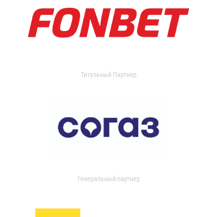
Титульный Партнер
Генеральный партнер