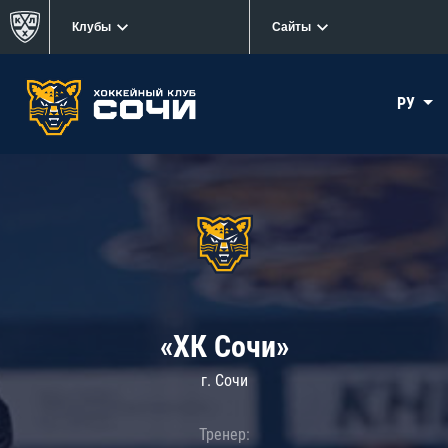
Клубы
Сайты
РУ
«ХК Сочи»
г. Сочи
Тренер: