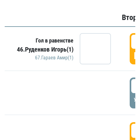
Второ
2
Гол в равенстве
46.Руденков Игорь(1)
Г
67.Гараев Амир(1)
2
УД
3