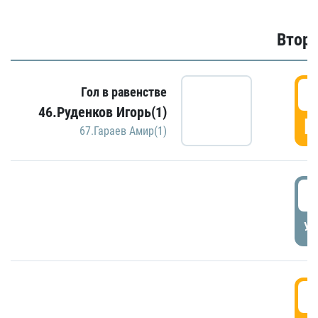
Второ
2
Гол в равенстве
46.Руденков Игорь(1)
Г
67.Гараев Амир(1)
2
УД
3