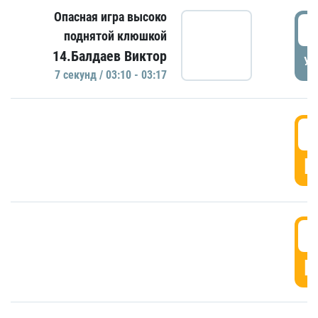
Опасная игра высоко
0
поднятой клюшкой
14.Балдаев Виктор
УД
7 секунд / 03:10 - 03:17
0
Г
0
Г