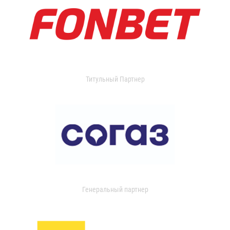
Титульный Партнер
Генеральный партнер