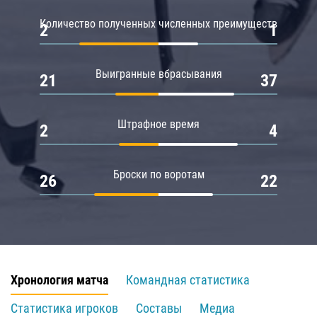
Количество полученных численных преимуществ
2
1
Выигранные вбрасывания
21
37
Штрафное время
2
4
Броски по воротам
26
22
Хронология матча
Командная статистика
Статистика игроков
Составы
Медиа