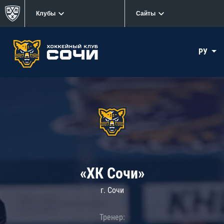
Клубы
Сайты
РУ
«ХК Сочи»
г. Сочи
Тренер: