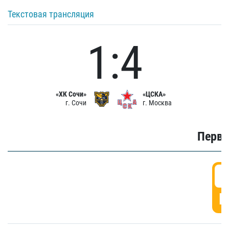
Текстовая трансляция
1:4
«ХК Сочи»
«ЦСКА»
г. Сочи
г. Москва
Первы
0
Г