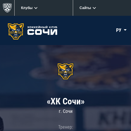
Клубы
Сайты
РУ
«ХК Сочи»
г. Сочи
Тренер: