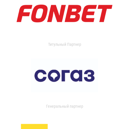
Титульный Партнер
Генеральный партнер