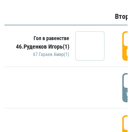
Второ
2
Гол в равенстве
46.Руденков Игорь(1)
Г
67.Гараев Амир(1)
2
УД
3