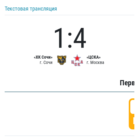
Текстовая трансляция
1:4
«ХК Сочи»
«ЦСКА»
г. Сочи
г. Москва
Первы
0
Г