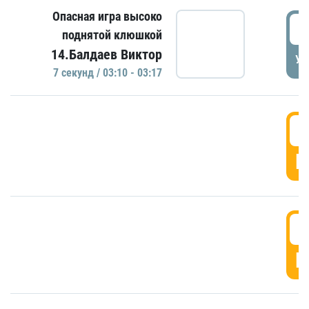
Опасная игра высоко
0
поднятой клюшкой
14.Балдаев Виктор
УД
7 секунд / 03:10 - 03:17
0
Г
0
Г