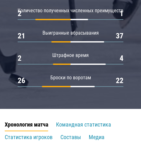
Количество полученных численных преимуществ
2
1
Выигранные вбрасывания
21
37
Штрафное время
2
4
Броски по воротам
26
22
Хронология матча
Командная статистика
Статистика игроков
Составы
Медиа