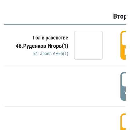
Второ
2
Гол в равенстве
46.Руденков Игорь(1)
Г
67.Гараев Амир(1)
2
УД
3