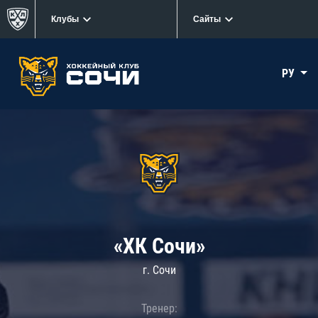
Клубы
Сайты
РУ
«ХК Сочи»
г. Сочи
Тренер: