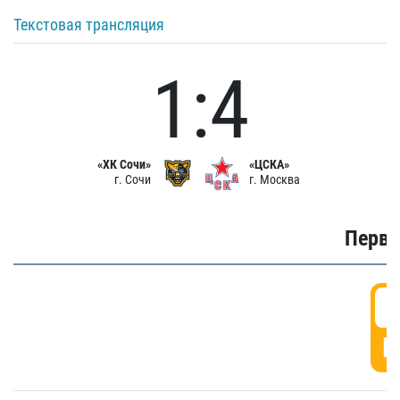
Текстовая трансляция
1:4
«ХК Сочи»
«ЦСКА»
г. Сочи
г. Москва
Первы
0
Г