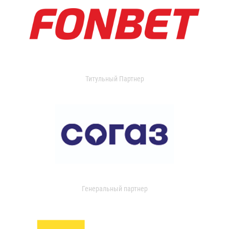
Титульный Партнер
Генеральный партнер