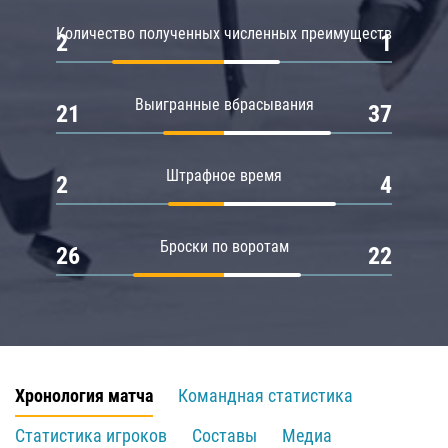
Количество полученных численных преимуществ
2
1
Выигранные вбрасывания
21
37
Штрафное время
2
4
Броски по воротам
26
22
Хронология матча
Командная статистика
Статистика игроков
Составы
Медиа