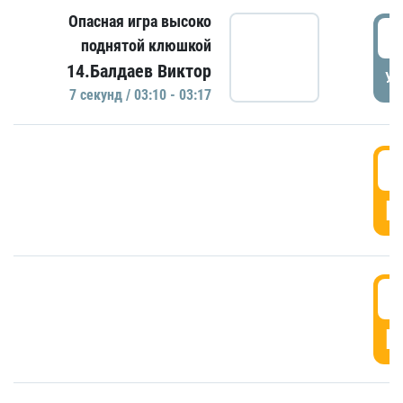
Опасная игра высоко
0
поднятой клюшкой
14.Балдаев Виктор
УД
7 секунд / 03:10 - 03:17
0
Г
0
Г