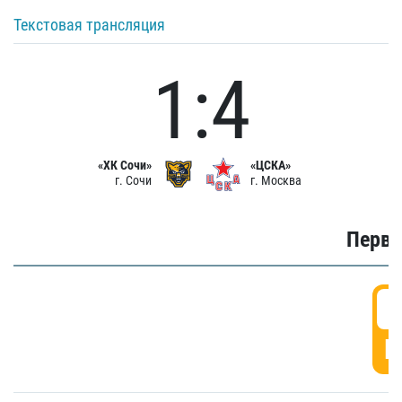
Текстовая трансляция
1:4
«ХК Сочи»
«ЦСКА»
г. Сочи
г. Москва
Первы
0
Г