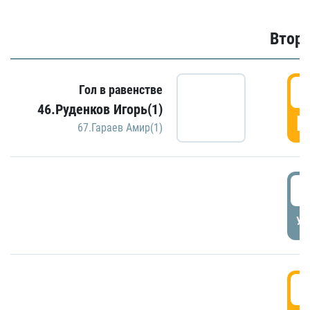
Второ
2
Гол в равенстве
46.Руденков Игорь(1)
Г
67.Гараев Амир(1)
2
УД
3