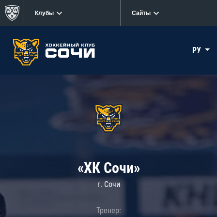
Клубы
Сайты
РУ
«ХК Сочи»
г. Сочи
Тренер: