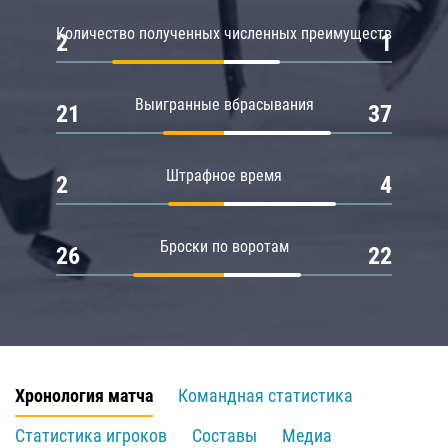
Количество полученных численных преимуществ
2
1
Выигранные вбрасывания
21
37
Штрафное время
2
4
Броски по воротам
26
22
Хронология матча
Командная статистика
Статистика игроков
Составы
Медиа