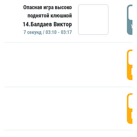
Опасная игра высоко
0
поднятой клюшкой
14.Балдаев Виктор
УД
7 секунд / 03:10 - 03:17
0
Г
0
Г