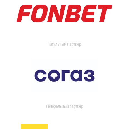
Титульный Партнер
Генеральный партнер