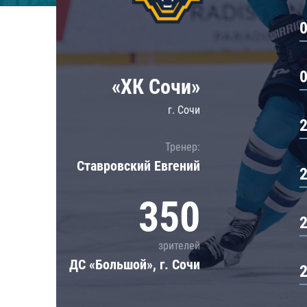
Локомотив
Северсталь
ЦСКА
Шанхайские Драконы
«ХК Сочи»
г. Сочи
Тренер:
Ставровский Евгений
350
зрителей
ДС «Большой», г. Сочи