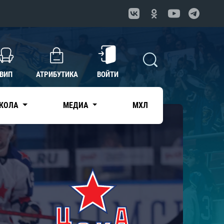
ВИП
АТРИБУТИКА
ВОЙТИ
КОЛА
МЕДИА
МХЛ