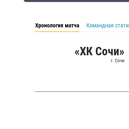
Хронология матча
Командная стати
«ХК Сочи»
г. Сочи