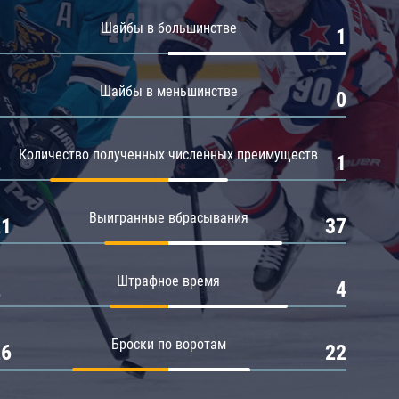
Амур
Шайбы в большинстве
0
1
Барыс
Салават Юлаев
Шайбы в меньшинстве
0
0
Сибирь
Количество полученных численных преимуществ
2
1
Выигранные вбрасывания
21
37
Штрафное время
2
4
Броски по воротам
26
22