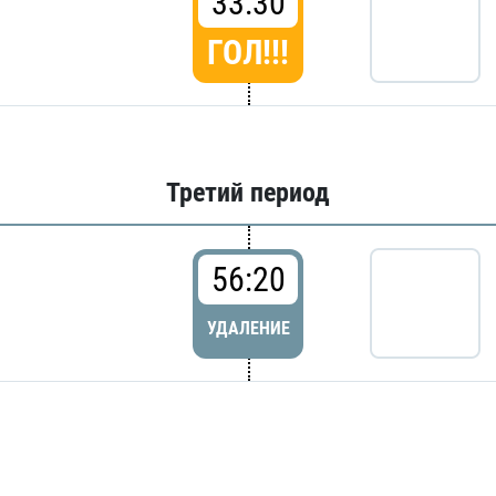
33:30
ГОЛ!!!
Третий период
56:20
УДАЛЕНИЕ