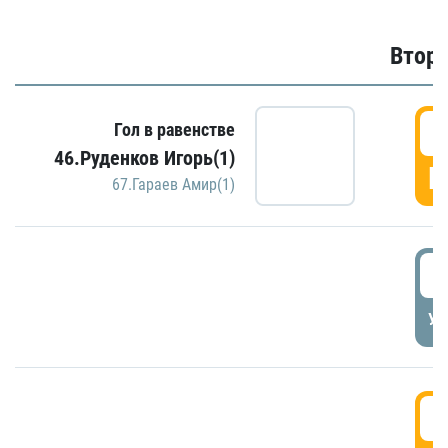
Второ
2
Гол в равенстве
46.Руденков Игорь(1)
Г
67.Гараев Амир(1)
2
УД
3