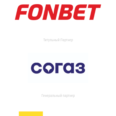
Титульный Партнер
Генеральный партнер