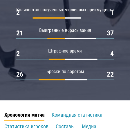
Количество полученных численных преимуществ
2
1
Выигранные вбрасывания
21
37
Штрафное время
2
4
Броски по воротам
26
22
Хронология матча
Командная статистика
Статистика игроков
Составы
Медиа