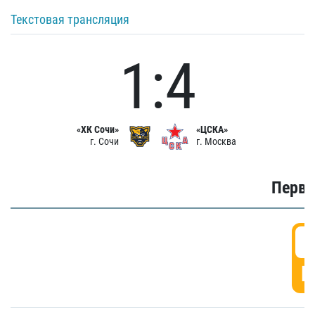
Текстовая трансляция
1:4
«ХК Сочи»
«ЦСКА»
г. Сочи
г. Москва
Первы
0
Г