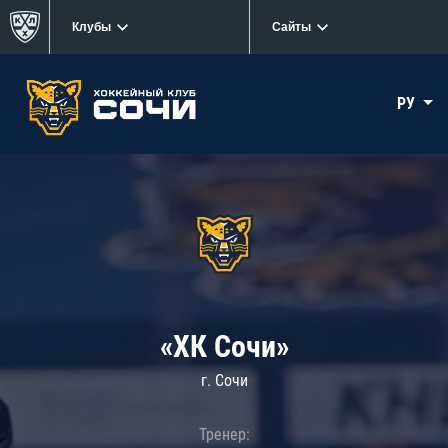
Клубы
Сайты
РУ
«ХК Сочи»
г. Сочи
Тренер: