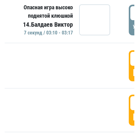
Опасная игра высоко
0
поднятой клюшкой
14.Балдаев Виктор
УД
7 секунд / 03:10 - 03:17
0
Г
0
Г