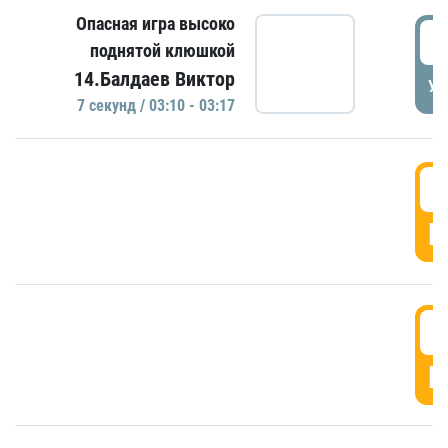
Опасная игра высоко
0
поднятой клюшкой
14.Балдаев Виктор
УД
7 секунд / 03:10 - 03:17
0
Г
0
Г