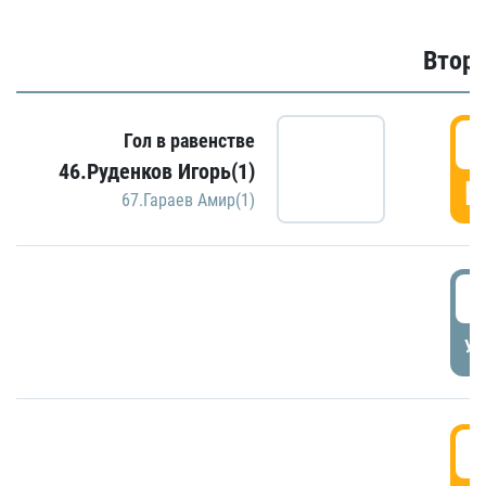
Второ
2
Гол в равенстве
46.Руденков Игорь(1)
Г
67.Гараев Амир(1)
2
УД
3