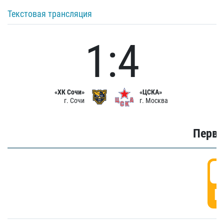
Текстовая трансляция
1:4
«ХК Сочи»
«ЦСКА»
г. Сочи
г. Москва
Первы
0
Г