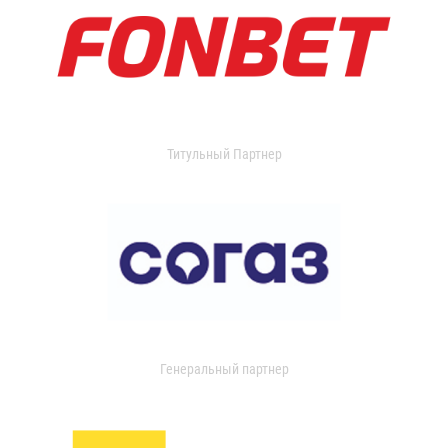
Титульный Партнер
Генеральный партнер