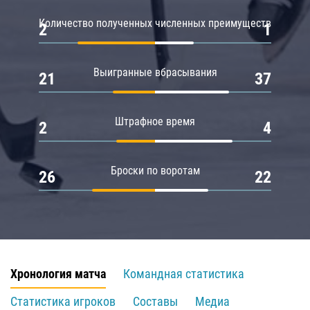
Количество полученных численных преимуществ
2
1
Выигранные вбрасывания
21
37
Штрафное время
2
4
Броски по воротам
26
22
Хронология матча
Командная статистика
Статистика игроков
Составы
Медиа