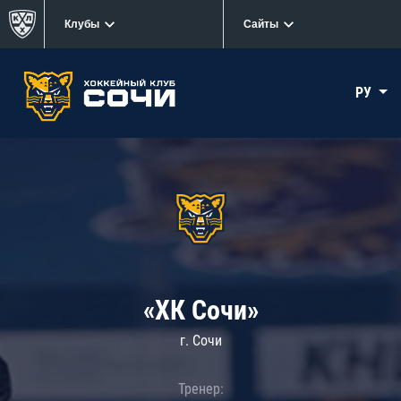
Клубы
Сайты
РУ
«ХК Сочи»
г. Сочи
Тренер: