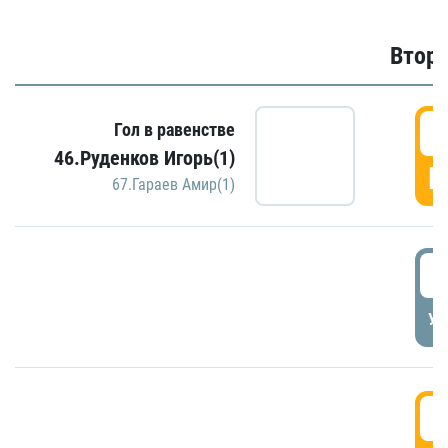
Второ
2
Гол в равенстве
46.Руденков Игорь(1)
Г
67.Гараев Амир(1)
2
УД
3