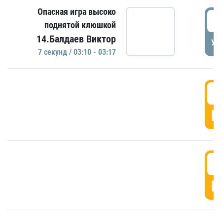
Опасная игра высоко
0
поднятой клюшкой
14.Балдаев Виктор
УД
7 секунд / 03:10 - 03:17
0
Г
0
Г