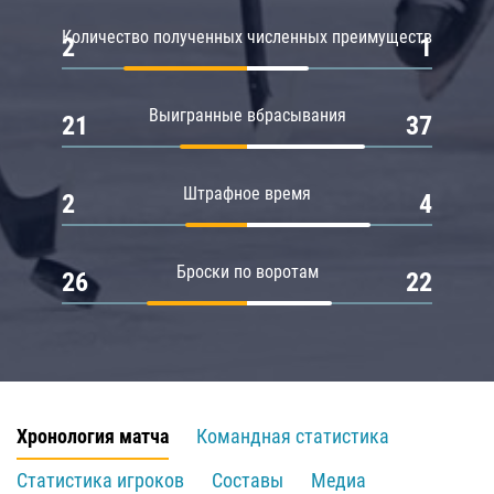
Количество полученных численных преимуществ
2
1
Выигранные вбрасывания
21
37
Штрафное время
2
4
Броски по воротам
26
22
Хронология матча
Командная статистика
Статистика игроков
Составы
Медиа