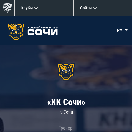
Клубы
Сайты
РУ
«ХК Сочи»
г. Сочи
Тренер: