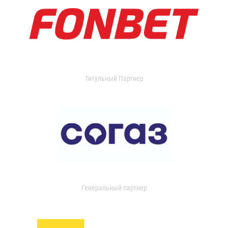
Титульный Партнер
Генеральный партнер