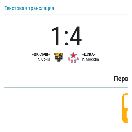
Текстовая трансляция
1:4
«ХК Сочи»
«ЦСКА»
г. Сочи
г. Москва
Первы
0
Г