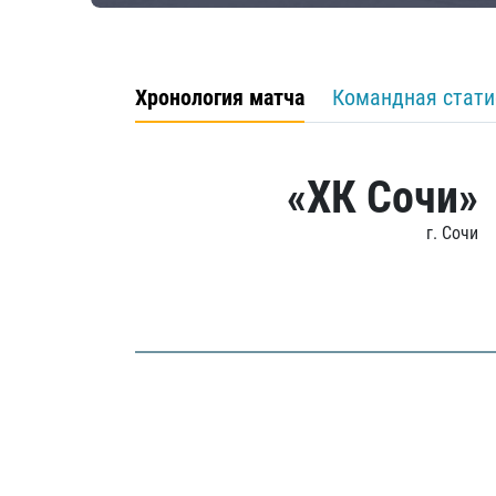
Хронология матча
Командная стати
«ХК Сочи»
г. Сочи