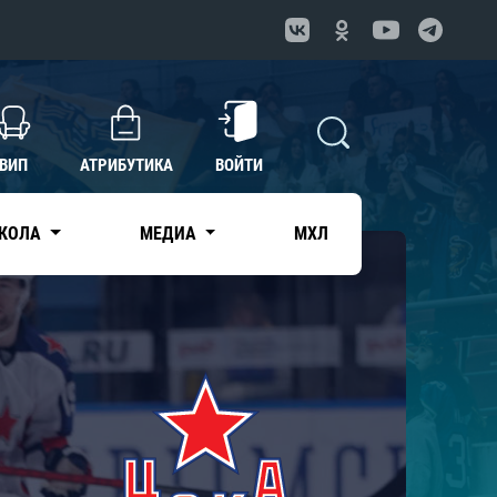
ВИП
АТРИБУТИКА
ВОЙТИ
КОЛА
МЕДИА
МХЛ