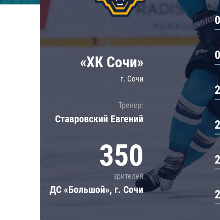
Локомотив
Северсталь
ЦСКА
Шанхайские Драконы
«ХК Сочи»
г. Сочи
Тренер:
Ставровский Евгений
350
зрителей
ДС «Большой», г. Сочи