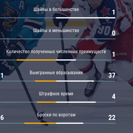
Амур
Шайбы в большинстве
0
1
Барыс
Салават Юлаев
Шайбы в меньшинстве
0
0
Сибирь
Количество полученных численных преимуществ
2
1
Выигранные вбрасывания
21
37
Штрафное время
2
4
Броски по воротам
26
22