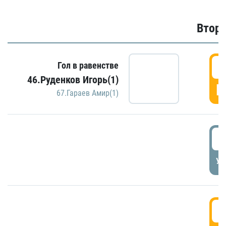
Второ
2
Гол в равенстве
46.Руденков Игорь(1)
Г
67.Гараев Амир(1)
2
УД
3