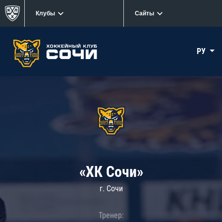
Клубы
Сайты
РУ
«ХК Сочи»
г. Сочи
Тренер: