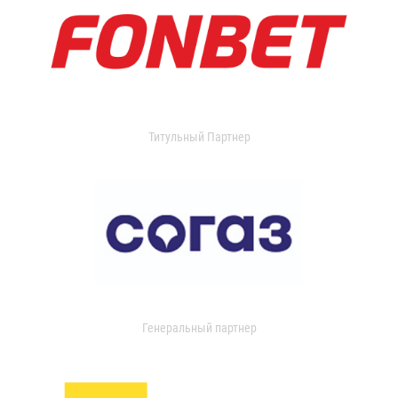
Титульный Партнер
Генеральный партнер