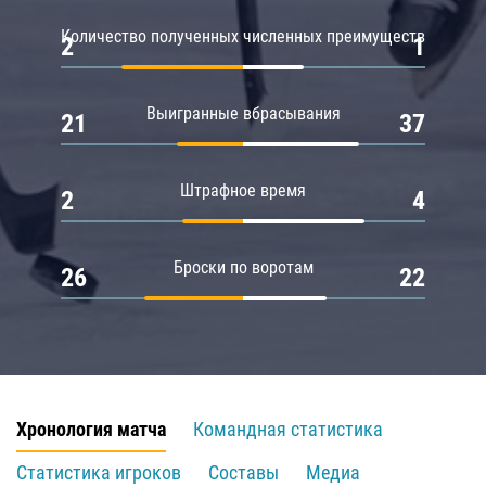
Количество полученных численных преимуществ
2
1
Выигранные вбрасывания
21
37
Штрафное время
2
4
Броски по воротам
26
22
Хронология матча
Командная статистика
Статистика игроков
Составы
Медиа