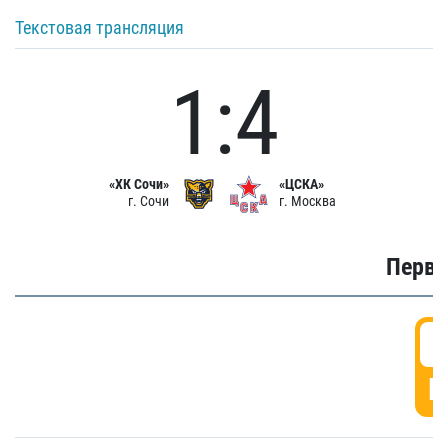
Текстовая трансляция
1:4
«ХК Сочи»
«ЦСКА»
г. Сочи
г. Москва
Первы
0
Г