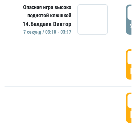
Опасная игра высоко
0
поднятой клюшкой
14.Балдаев Виктор
УД
7 секунд / 03:10 - 03:17
0
Г
0
Г