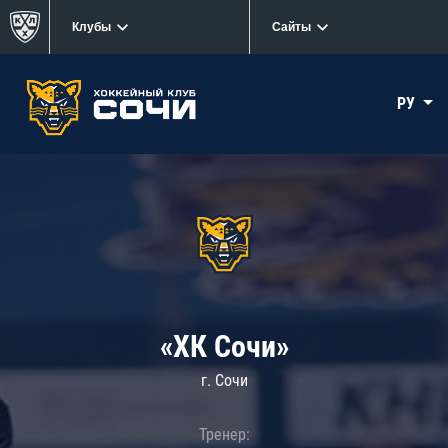
Клубы
Сайты
РУ
«ХК Сочи»
г. Сочи
Тренер: