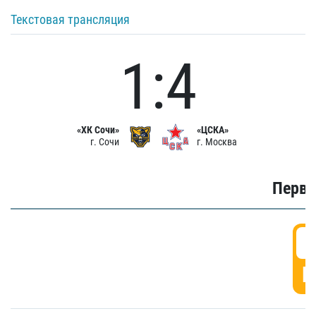
Текстовая трансляция
1:4
«ХК Сочи»
«ЦСКА»
г. Сочи
г. Москва
Первы
0
Г