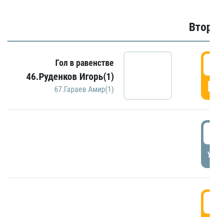
Второ
2
Гол в равенстве
46.Руденков Игорь(1)
Г
67.Гараев Амир(1)
2
УД
3