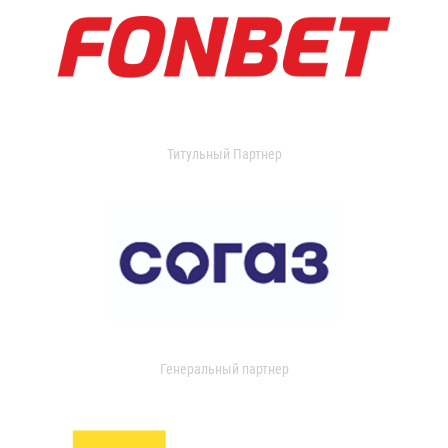
Титульный Партнер
Генеральный партнер