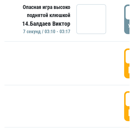
Опасная игра высоко
0
поднятой клюшкой
14.Балдаев Виктор
УД
7 секунд / 03:10 - 03:17
0
Г
0
Г