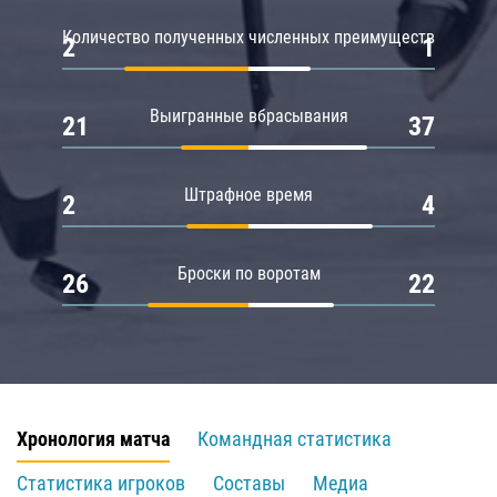
Количество полученных численных преимуществ
2
1
Выигранные вбрасывания
21
37
Штрафное время
2
4
Броски по воротам
26
22
Хронология матча
Командная статистика
Статистика игроков
Составы
Медиа