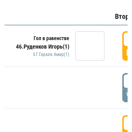
Второ
2
Гол в равенстве
46.Руденков Игорь(1)
Г
67.Гараев Амир(1)
2
УД
3