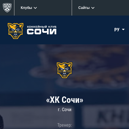
Клубы
Сайты
РУ
«ХК Сочи»
г. Сочи
Тренер: