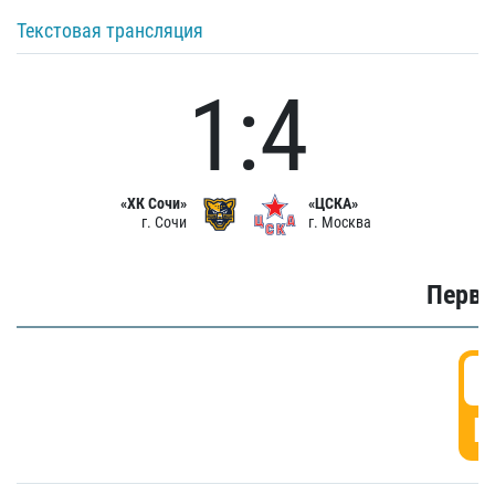
Текстовая трансляция
1:4
«ХК Сочи»
«ЦСКА»
г. Сочи
г. Москва
Первы
0
Г