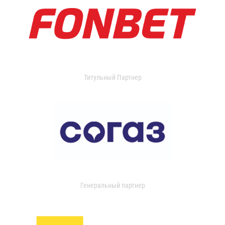
Титульный Партнер
Генеральный партнер