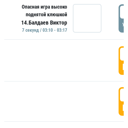
Опасная игра высоко
0
поднятой клюшкой
14.Балдаев Виктор
УД
7 секунд / 03:10 - 03:17
0
Г
0
Г