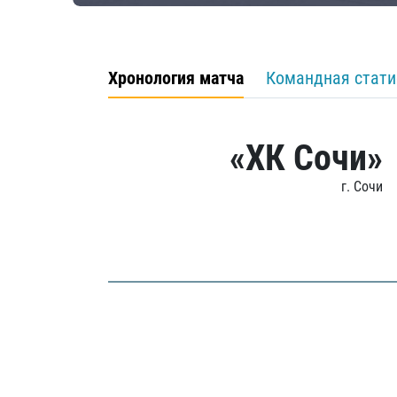
Хронология матча
Командная стати
«ХК Сочи»
г. Сочи