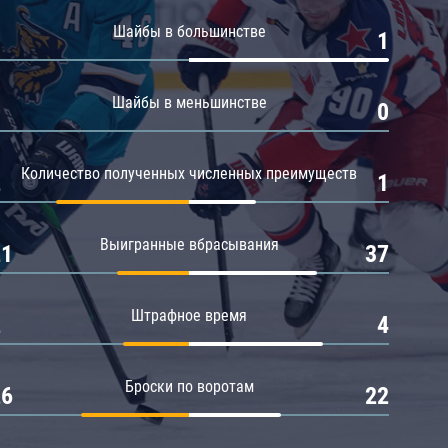
Амур
Шайбы в большинстве
0
1
Барыс
Салават Юлаев
Шайбы в меньшинстве
0
0
Сибирь
Количество полученных численных преимуществ
2
1
Выигранные вбрасывания
21
37
Штрафное время
2
4
Броски по воротам
26
22