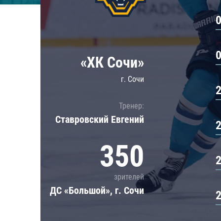
Локомотив
Северсталь
ЦСКА
Шанхайские Драконы
«ХК Сочи»
г. Сочи
Тренер:
Ставровский Евгений
350
зрителей
ДС «Большой», г. Сочи