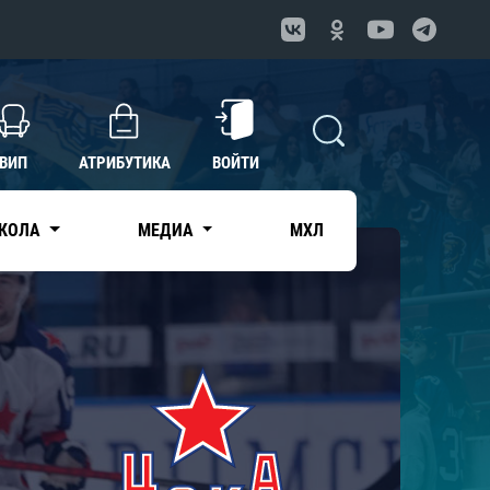
ВИП
АТРИБУТИКА
ВОЙТИ
КОЛА
МЕДИА
МХЛ