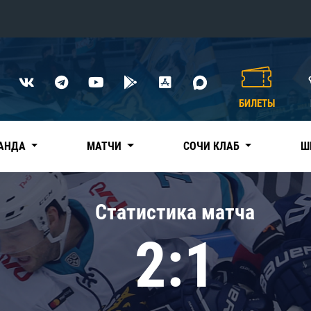
Конференция «Восток»
Дивизион Харламова
БИЛЕТЫ
Автомобилист
сляции
Ак Барс
АНДА
МАТЧИ
СОЧИ КЛАБ
Ш
Металлург Мг
Нефтехимик
 трансляции
Статистика матча
Трактор
магазин
2:1
Дивизион Чернышева
Авангард
ние КХЛ
Адмирал