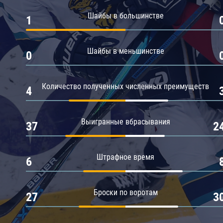
Амур
Шайбы в большинстве
1
Барыс
Салават Юлаев
Шайбы в меньшинстве
0
Сибирь
Количество полученных численных преимуществ
4
Выигранные вбрасывания
37
2
Штрафное время
6
Броски по воротам
27
3