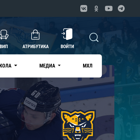
ВИП
АТРИБУТИКА
ВОЙТИ
КОЛА
МЕДИА
МХЛ