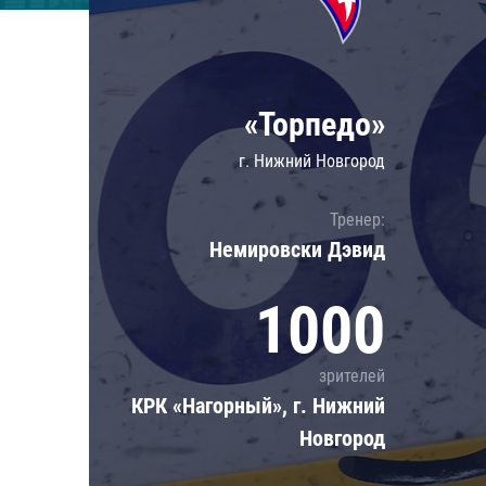
Локомотив
Северсталь
ЦСКА
«Торпедо»
Шанхайские Драконы
г. Нижний Новгород
Тренер:
Немировски Дэвид
1000
зрителей
КРК «Нагорный», г. Нижний
Новгород