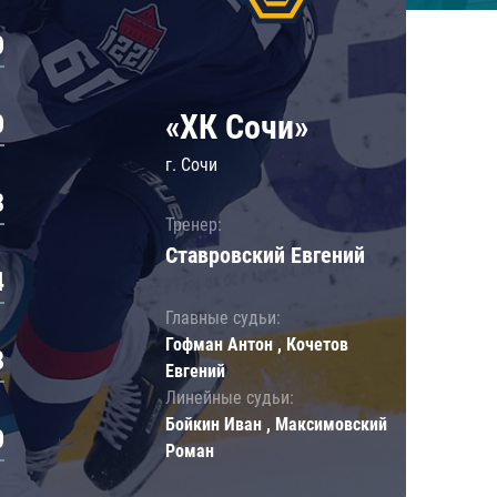
0
«ХК Сочи»
0
г. Сочи
3
Тренер:
Ставровский Евгений
4
Главные судьи:
Гофман Антон , Кочетов
8
Евгений
Линейные судьи:
Бойкин Иван , Максимовский
0
Роман