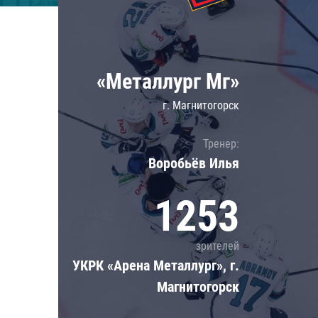
Локомотив
Северсталь
ЦСКА
«Металлург Мг»
Шанхайские Драконы
г. Магнитогорск
Тренер:
Воробьёв Илья
1253
зрителей
УКРК «Арена Металлург», г.
Магнитогорск