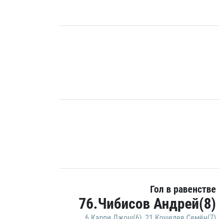
Гол в равенстве
76.Чибисов Андрей(8)
6.Карри Джош(6)
,
21.Кошелев Семён(7)