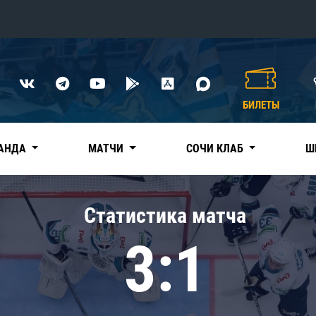
Конференция «Восток»
Дивизион Харламова
БИЛЕТЫ
Автомобилист
сляции
Ак Барс
АНДА
МАТЧИ
СОЧИ КЛАБ
Ш
Металлург Мг
Нефтехимик
 трансляции
Статистика матча
Трактор
магазин
3:1
Дивизион Чернышева
Авангард
ние КХЛ
Адмирал