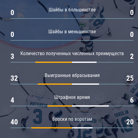
Амур
Шайбы в большинстве
0
0
Барыс
Салават Юлаев
Шайбы в меньшинстве
0
0
Сибирь
Количество полученных численных преимуществ
3
2
Выигранные вбрасывания
32
25
Штрафное время
4
6
Броски по воротам
40
20