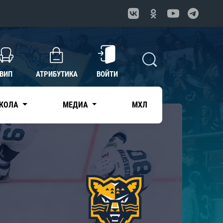
ВИП
АТРИБУТИКА
ВОЙТИ
КОЛА
МЕДИА
МХЛ