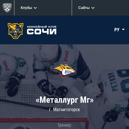
Клубы
Сайты
РУ
«Металлург Мг»
г. Магнитогорск
Тренер: