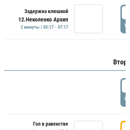
0
Задержка клюшкой
12.Неколенко Архип
УД
2 минуты / 05:17 - 07:17
Второ
2
УД
Гол в равенстве
3