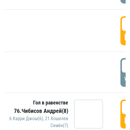
5
Г
5
УД
Гол в равенстве
5
76.Чибисов Андрей(8)
Г
6.Карри Джош(6)
,
21.Кошелев
Семён(7)