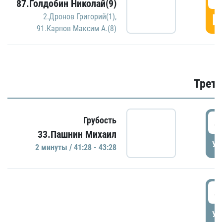
87.Голдобин Николай(9)
Г
2.Дронов Григорий(1)
,
91.Карпов Максим А.(8)
Трети
4
Грубость
33.Пашнин Михаил
УД
2 минуты / 41:28 - 43:28
4
УД