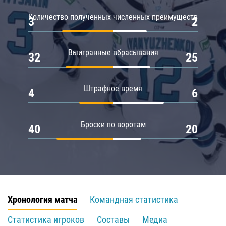
Количество полученных численных преимуществ
3
2
Выигранные вбрасывания
32
25
Штрафное время
4
6
Броски по воротам
40
20
Хронология матча
Командная статистика
Статистика игроков
Составы
Медиа