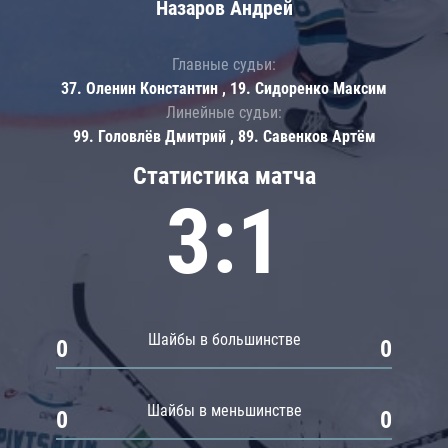
Назаров Андрей
Главные судьи:
37. Оленин Константин , 19. Сидоренко Максим
Линейные судьи:
99. Головлёв Дмитрий , 89. Савенков Артём
Статистика матча
3:1
Шайбы в большинстве
0
0
Шайбы в меньшинстве
0
0