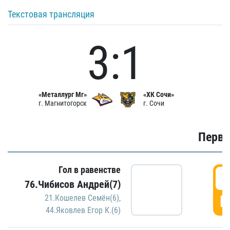
Текстовая трансляция
3:1
«Металлург Мг»
«ХК Сочи»
г. Магнитогорск
г. Сочи
Первы
Гол в равенстве
0
76.Чибисов Андрей(7)
Г
21.Кошелев Семён(6)
,
44.Яковлев Егор К.(6)