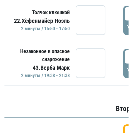
1
Толчок клюшкой
22.Хёфенмайер Ноэль
УД
2 минуты / 15:50 - 17:50
Незаконное и опасное
1
снаряжение
43.Верба Марк
УД
2 минуты / 19:38 - 21:38
Второ
2