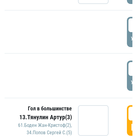
5
УД
5
УД
Гол в большинстве
5
13.Тянулин Артур(3)
Г
61.Боден Жан-Кристоф(2)
,
34.Попов Сергей С.(5)