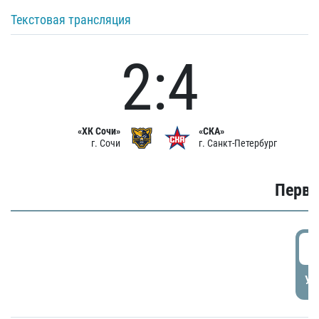
Текстовая трансляция
2:4
«ХК Сочи»
«СКА»
г. Сочи
г. Санкт-Петербург
Первы
0
УД