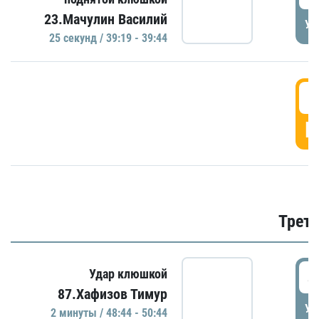
23.Мачулин Василий
УД
25 секунд / 39:19 - 39:44
3
Г
Трети
4
Удар клюшкой
87.Хафизов Тимур
УД
2 минуты / 48:44 - 50:44