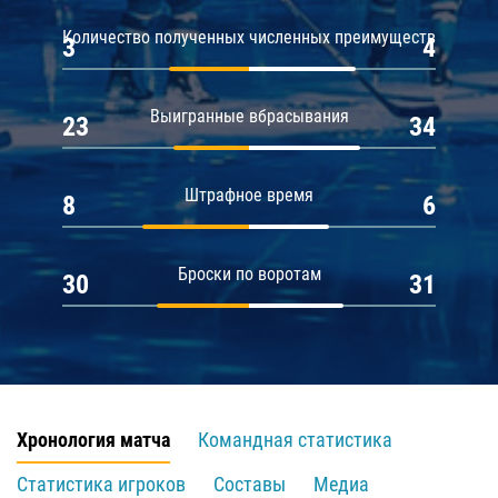
Количество полученных численных преимуществ
3
4
Выигранные вбрасывания
23
34
Штрафное время
8
6
Броски по воротам
30
31
Хронология матча
Командная статистика
Статистика игроков
Составы
Медиа