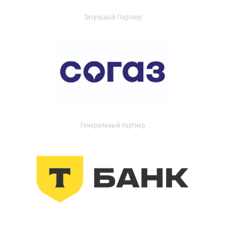
Титульный Партнер
Генеральный партнер