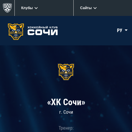
Клубы
Сайты
РУ
«ХК Сочи»
г. Сочи
Тренер: