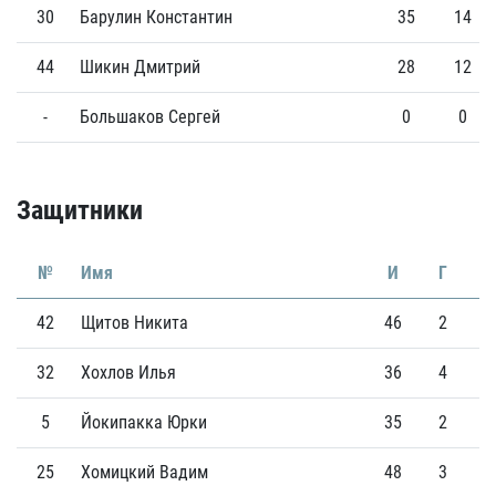
30
Барулин Константин
35
14
44
Шикин Дмитрий
28
12
-
Большаков Сергей
0
0
Защитники
№
Имя
И
Г
42
Щитов Никита
46
2
1
32
Хохлов Илья
36
4
9
5
Йокипакка Юрки
35
2
9
25
Хомицкий Вадим
48
3
5