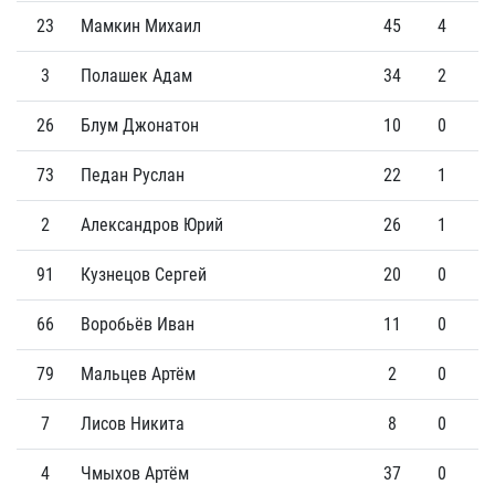
23
Мамкин Михаил
45
4
4
3
Полашек Адам
34
2
5
26
Блум Джонатон
10
0
3
73
Педан Руслан
22
1
1
2
Александров Юрий
26
1
1
91
Кузнецов Сергей
20
0
1
66
Воробьёв Иван
11
0
1
79
Мальцев Артём
2
0
0
7
Лисов Никита
8
0
0
4
Чмыхов Артём
37
0
0