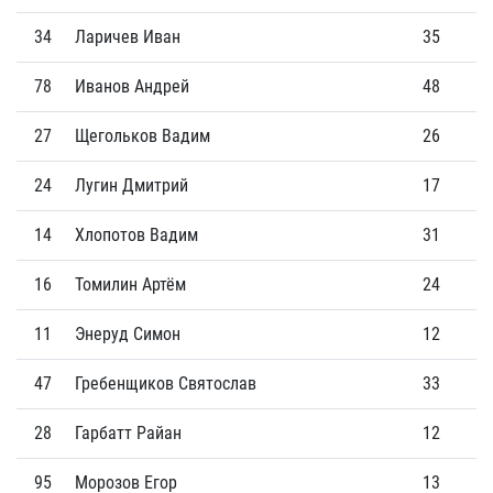
34
Ларичев Иван
35
8
78
Иванов Андрей
48
6
27
Щегольков Вадим
26
5
24
Лугин Дмитрий
17
2
14
Хлопотов Вадим
31
3
16
Томилин Артём
24
2
11
Энеруд Симон
12
3
47
Гребенщиков Святослав
33
4
28
Гарбатт Райан
12
1
95
Морозов Егор
13
2