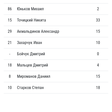
86
Юньков Михаил
2
2
15
Точицкий Никита
33
0
29
Акмальдинов Александр
15
0
21
Захарчук Иван
10
1
-
Бойчук Дмитрий
0
0
18
Мальцев Дмитрий
4
0
8
Мироманов Даниил
15
0
10
Старков Степан
18
0