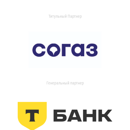
Титульный Партнер
Генеральный партнер