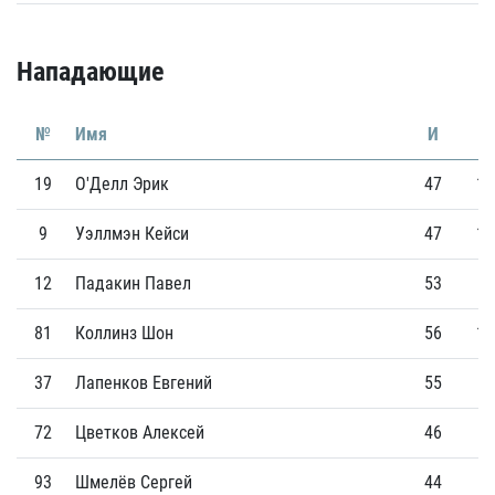
Нападающие
№
Имя
И
Г
19
О'Делл Эрик
47
14
9
Уэллмэн Кейси
47
10
12
Падакин Павел
53
9
81
Коллинз Шон
56
15
37
Лапенков Евгений
55
9
72
Цветков Алексей
46
8
93
Шмелёв Сергей
44
4