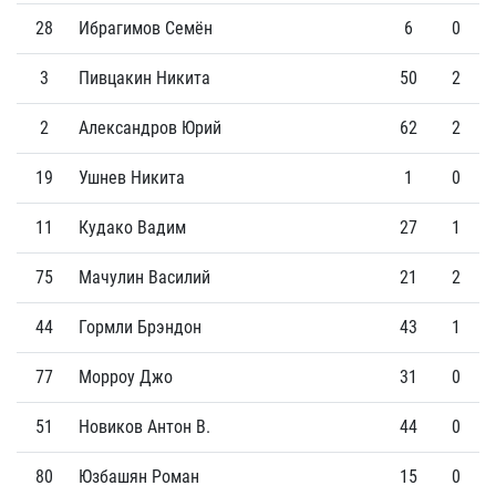
28
Ибрагимов Семён
6
0
3
Пивцакин Никита
50
2
2
Александров Юрий
62
2
19
Ушнев Никита
1
0
11
Кудако Вадим
27
1
75
Мачулин Василий
21
2
44
Гормли Брэндон
43
1
77
Морроу Джо
31
0
51
Новиков Антон В.
44
0
80
Юзбашян Роман
15
0