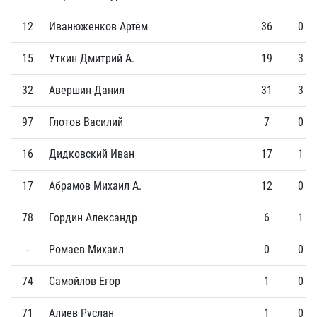
12
Иванюженков Артём
36
0
15
Уткин Дмитрий А.
19
3
32
Авершин Данил
31
3
97
Глотов Василий
7
0
16
Дидковский Иван
17
1
17
Абрамов Михаил А.
12
0
78
Гордин Александр
6
1
-
Ромаев Михаил
0
0
74
Самойлов Егор
1
0
71
Алиев Руслан
1
0