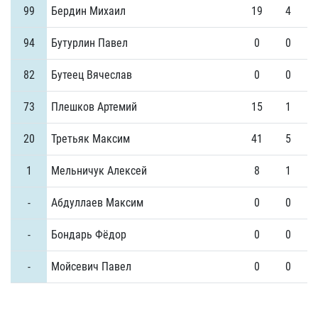
99
Бердин Михаил
19
4
94
Бутурлин Павел
0
0
82
Бутеец Вячеслав
0
0
73
Плешков Артемий
15
1
20
Третьяк Максим
41
5
1
Мельничук Алексей
8
1
-
Абдуллаев Максим
0
0
-
Бондарь Фёдор
0
0
-
Мойсевич Павел
0
0