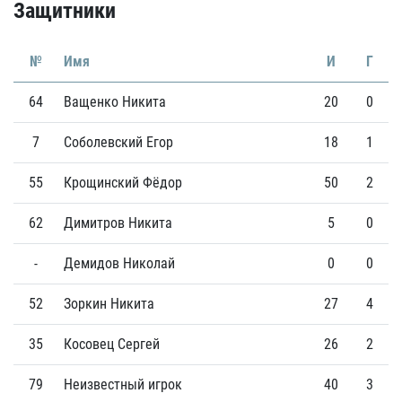
Защитники
№
Имя
И
Г
64
Ващенко Никита
20
0
7
Соболевский Егор
18
1
55
Крощинский Фёдор
50
2
62
Димитров Никита
5
0
-
Демидов Николай
0
0
52
Зоркин Никита
27
4
35
Косовец Сергей
26
2
79
Неизвестный игрок
40
3