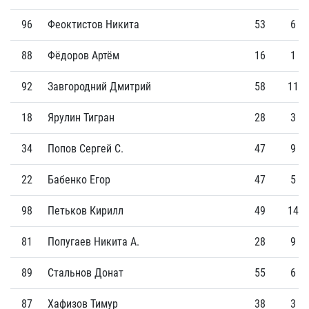
96
Феоктистов Никита
53
6
88
Фёдоров Артём
16
1
92
Завгородний Дмитрий
58
11
18
Ярулин Тигран
28
3
34
Попов Сергей С.
47
9
22
Бабенко Егор
47
5
98
Петьков Кирилл
49
14
81
Попугаев Никита А.
28
9
89
Стальнов Донат
55
6
87
Хафизов Тимур
38
3