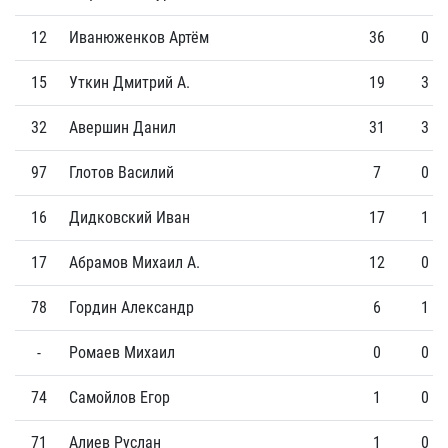
12
Иванюженков Артём
36
0
15
Уткин Дмитрий А.
19
3
32
Авершин Данил
31
3
97
Глотов Василий
7
0
16
Дидковский Иван
17
1
17
Абрамов Михаил А.
12
0
78
Гордин Александр
6
1
-
Ромаев Михаил
0
0
74
Самойлов Егор
1
0
71
Алиев Руслан
1
0