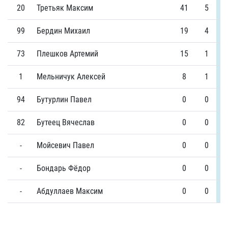
20
Третьяк Максим
41
5
99
Бердин Михаил
19
4
73
Плешков Артемий
15
1
1
Мельничук Алексей
8
1
94
Бутурлин Павел
0
0
82
Бутеец Вячеслав
0
0
-
Мойсевич Павел
0
0
-
Бондарь Фёдор
0
0
-
Абдуллаев Максим
0
0