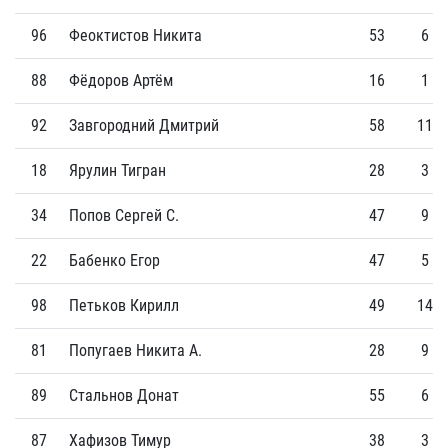
96
Феоктистов Никита
53
6
88
Фёдоров Артём
16
1
92
Завгородний Дмитрий
58
11
18
Ярулин Тигран
28
3
34
Попов Сергей С.
47
9
22
Бабенко Егор
47
5
98
Петьков Кирилл
49
14
81
Попугаев Никита А.
28
9
89
Стальнов Донат
55
6
87
Хафизов Тимур
38
3