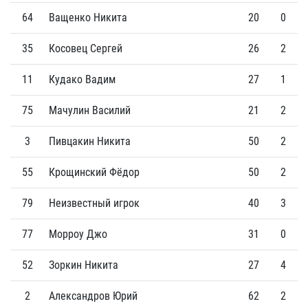
64
Ващенко Никита
20
0
35
Косовец Сергей
26
2
11
Кудако Вадим
27
1
75
Мачулин Василий
21
2
3
Пивцакин Никита
50
2
55
Крощинский Фёдор
50
2
79
Неизвестный игрок
40
3
77
Морроу Джо
31
0
52
Зоркин Никита
27
4
2
Александров Юрий
62
2