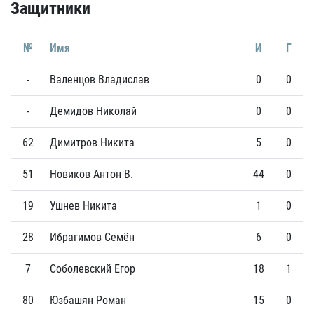
Защитники
№
Имя
И
Г
-
Валенцов Владислав
0
0
-
Демидов Николай
0
0
62
Димитров Никита
5
0
51
Новиков Антон В.
44
0
19
Ушнев Никита
1
0
28
Ибрагимов Семён
6
0
7
Соболевский Егор
18
1
80
Юзбашян Роман
15
0