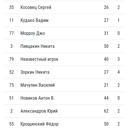
35
Косовец Сергей
26
2
11
Кудако Вадим
27
1
77
Морроу Джо
31
0
3
Пивцакин Никита
50
2
79
Неизвестный игрок
40
3
52
Зоркин Никита
27
4
75
Мачулин Василий
21
2
51
Новиков Антон В.
44
0
2
Александров Юрий
62
2
55
Крощинский Фёдор
50
2