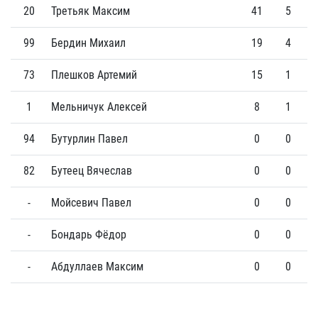
20
Третьяк Максим
41
5
99
Бердин Михаил
19
4
73
Плешков Артемий
15
1
1
Мельничук Алексей
8
1
94
Бутурлин Павел
0
0
82
Бутеец Вячеслав
0
0
-
Мойсевич Павел
0
0
-
Бондарь Фёдор
0
0
-
Абдуллаев Максим
0
0