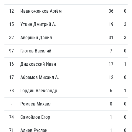
12
Иванюженков Артём
36
0
15
Уткин Дмитрий А.
19
3
32
Авершин Данил
31
3
97
Глотов Василий
7
0
16
Дидковский Иван
17
1
17
Абрамов Михаил А.
12
0
78
Гордин Александр
6
1
-
Ромаев Михаил
0
0
74
Самойлов Егор
1
0
71
Алиев Руслан
1
0