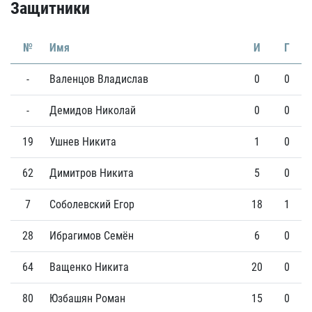
Защитники
№
Имя
И
Г
-
Валенцов Владислав
0
0
-
Демидов Николай
0
0
19
Ушнев Никита
1
0
62
Димитров Никита
5
0
7
Соболевский Егор
18
1
28
Ибрагимов Семён
6
0
64
Ващенко Никита
20
0
80
Юзбашян Роман
15
0