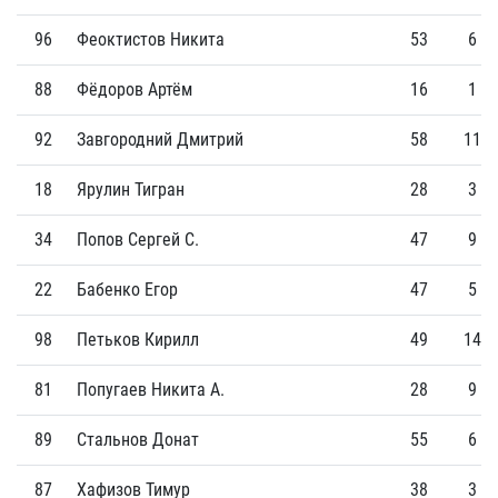
96
Феоктистов Никита
53
6
88
Фёдоров Артём
16
1
92
Завгородний Дмитрий
58
11
18
Ярулин Тигран
28
3
34
Попов Сергей С.
47
9
22
Бабенко Егор
47
5
98
Петьков Кирилл
49
14
81
Попугаев Никита А.
28
9
89
Стальнов Донат
55
6
87
Хафизов Тимур
38
3