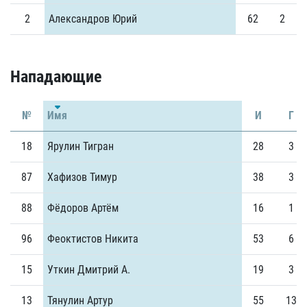
2
Александров Юрий
62
2
Нападающие
№
Имя
И
Г
18
Ярулин Тигран
28
3
87
Хафизов Тимур
38
3
88
Фёдоров Артём
16
1
96
Феоктистов Никита
53
6
15
Уткин Дмитрий А.
19
3
13
Тянулин Артур
55
13