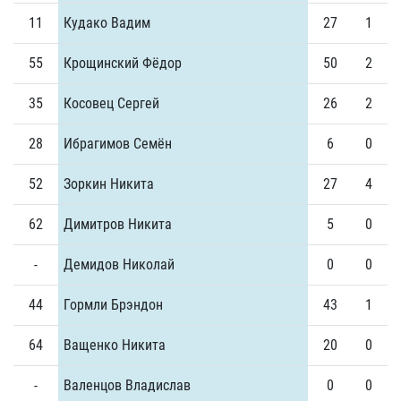
11
Кудако Вадим
27
1
55
Крощинский Фёдор
50
2
35
Косовец Сергей
26
2
28
Ибрагимов Семён
6
0
52
Зоркин Никита
27
4
62
Димитров Никита
5
0
-
Демидов Николай
0
0
44
Гормли Брэндон
43
1
64
Ващенко Никита
20
0
-
Валенцов Владислав
0
0