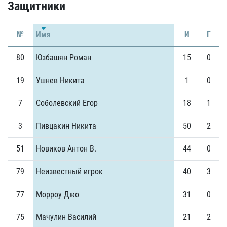
Защитники
№
Имя
И
Г
80
Юзбашян Роман
15
0
19
Ушнев Никита
1
0
7
Соболевский Егор
18
1
3
Пивцакин Никита
50
2
51
Новиков Антон В.
44
0
79
Неизвестный игрок
40
3
77
Морроу Джо
31
0
75
Мачулин Василий
21
2