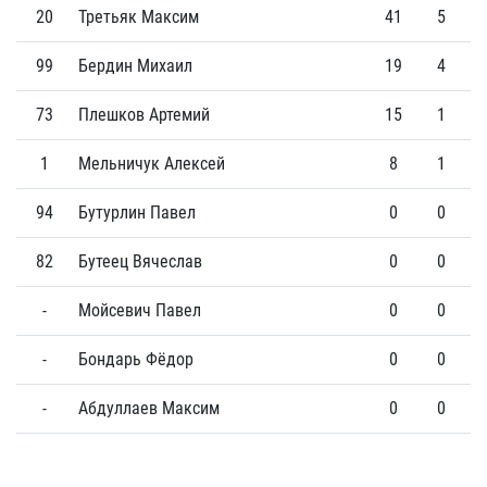
20
Третьяк Максим
41
5
99
Бердин Михаил
19
4
73
Плешков Артемий
15
1
1
Мельничук Алексей
8
1
94
Бутурлин Павел
0
0
82
Бутеец Вячеслав
0
0
-
Мойсевич Павел
0
0
-
Бондарь Фёдор
0
0
-
Абдуллаев Максим
0
0