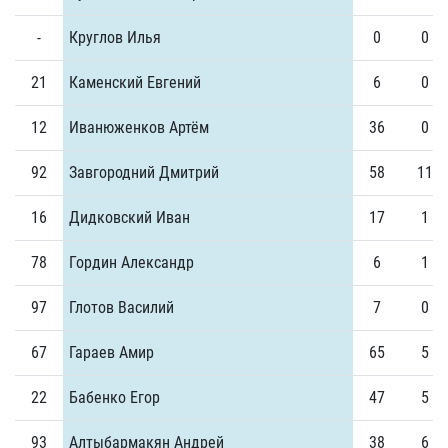
-
Круглов Илья
0
0
21
Каменский Евгений
6
0
12
Иванюженков Артём
36
0
92
Завгородний Дмитрий
58
11
16
Дидковский Иван
17
1
78
Гордин Александр
6
1
97
Глотов Василий
7
0
67
Гараев Амир
65
5
22
Бабенко Егор
47
5
93
Алтыбармакян Андрей
38
6