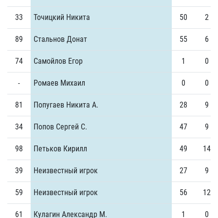
33
Точицкий Никита
50
2
89
Стальнов Донат
55
6
74
Самойлов Егор
1
0
-
Ромаев Михаил
0
0
81
Попугаев Никита А.
28
9
34
Попов Сергей С.
47
9
98
Петьков Кирилл
49
14
39
Неизвестный игрок
27
9
59
Неизвестный игрок
56
12
61
Кулагин Александр М.
1
0