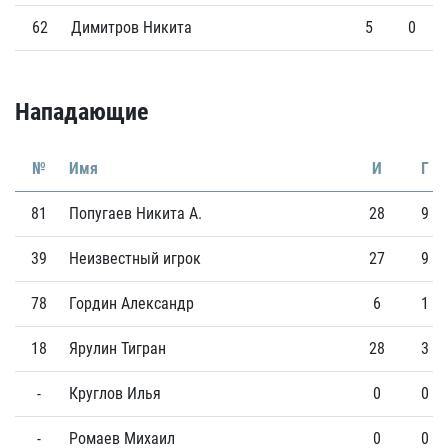
62
Димитров Никита
5
0
Нападающие
№
Имя
И
Г
81
Попугаев Никита А.
28
9
39
Неизвестный игрок
27
9
78
Гордин Александр
6
1
18
Ярулин Тигран
28
3
-
Круглов Илья
0
0
-
Ромаев Михаил
0
0