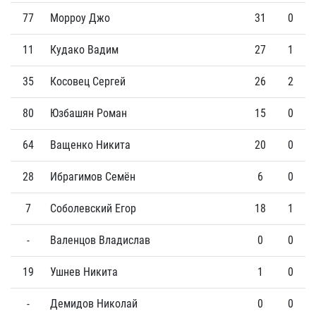
77
Морроу Джо
31
0
11
Кудако Вадим
27
1
35
Косовец Сергей
26
2
80
Юзбашян Роман
15
0
64
Ващенко Никита
20
0
28
Ибрагимов Семён
6
0
7
Соболевский Егор
18
1
-
Валенцов Владислав
0
0
19
Ушнев Никита
1
0
-
Демидов Николай
0
0