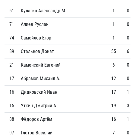
61
Кулагин Александр М.
1
0
71
Алиев Руслан
1
0
74
Самойлов Егор
1
0
89
Стальнов Донат
55
6
21
Каменский Евгений
6
0
17
Абрамов Михаил А.
12
0
16
Дидковский Иван
17
1
15
Уткин Дмитрий А.
19
3
88
Фёдоров Артём
16
1
97
Глотов Василий
7
0