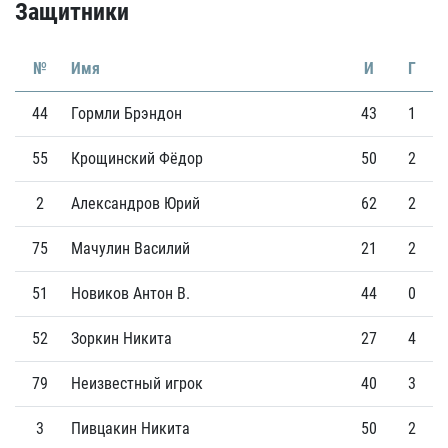
Защитники
№
Имя
И
Г
44
Гормли Брэндон
43
1
55
Крощинский Фёдор
50
2
2
Александров Юрий
62
2
75
Мачулин Василий
21
2
51
Новиков Антон В.
44
0
52
Зоркин Никита
27
4
79
Неизвестный игрок
40
3
3
Пивцакин Никита
50
2