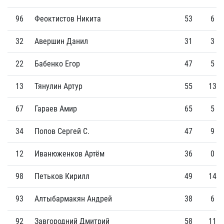
96
Феоктистов Никита
53
6
32
Авершин Данил
31
3
22
Бабенко Егор
47
5
13
Тянулин Артур
55
13
67
Гараев Амир
65
5
34
Попов Сергей С.
47
9
12
Иванюженков Артём
36
0
98
Петьков Кирилл
49
14
93
Алтыбармакян Андрей
38
6
92
Завгородний Дмитрий
58
11