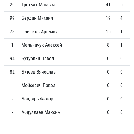
20
Третьяк Максим
41
5
99
Бердин Михаил
19
4
73
Плешков Артемий
15
1
1
Мельничук Алексей
8
1
94
Бутурлин Павел
0
0
82
Бутеец Вячеслав
0
0
-
Мойсевич Павел
0
0
-
Бондарь Фёдор
0
0
-
Абдуллаев Максим
0
0