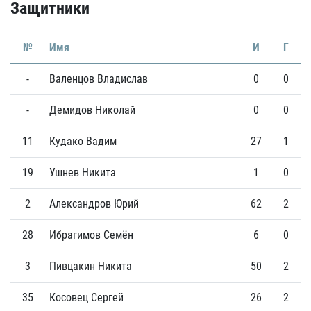
Защитники
№
Имя
И
Г
-
Валенцов Владислав
0
0
-
Демидов Николай
0
0
11
Кудако Вадим
27
1
19
Ушнев Никита
1
0
2
Александров Юрий
62
2
28
Ибрагимов Семён
6
0
3
Пивцакин Никита
50
2
35
Косовец Сергей
26
2