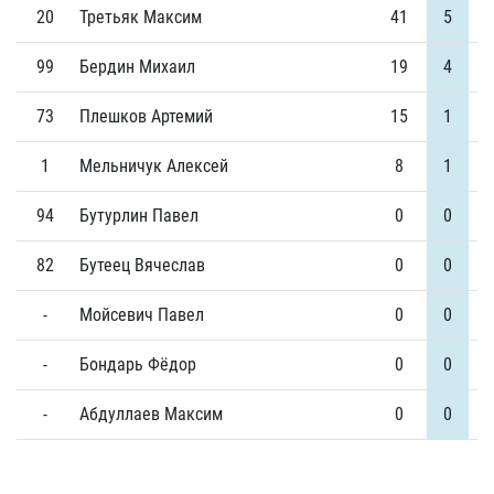
20
Третьяк Максим
41
5
99
Бердин Михаил
19
4
73
Плешков Артемий
15
1
1
Мельничук Алексей
8
1
94
Бутурлин Павел
0
0
82
Бутеец Вячеслав
0
0
-
Мойсевич Павел
0
0
-
Бондарь Фёдор
0
0
-
Абдуллаев Максим
0
0