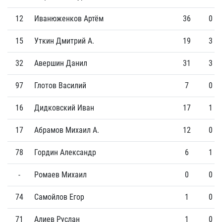
12
Иванюженков Артём
36
0
15
Уткин Дмитрий А.
19
3
32
Авершин Данил
31
3
97
Глотов Василий
7
0
16
Дидковский Иван
17
1
17
Абрамов Михаил А.
12
0
78
Гордин Александр
6
1
-
Ромаев Михаил
0
0
74
Самойлов Егор
1
0
71
Алиев Руслан
1
0