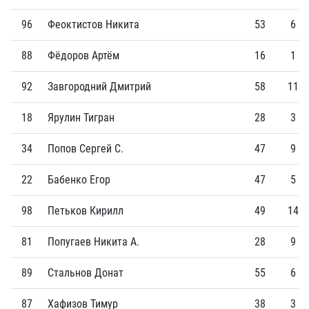
96
Феоктистов Никита
53
6
88
Фёдоров Артём
16
1
92
Завгородний Дмитрий
58
11
18
Ярулин Тигран
28
3
34
Попов Сергей С.
47
9
22
Бабенко Егор
47
5
98
Петьков Кирилл
49
14
81
Попугаев Никита А.
28
9
89
Стальнов Донат
55
6
87
Хафизов Тимур
38
3