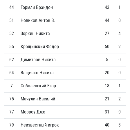
44
Гормли Брэндон
43
1
51
Новиков Антон В.
44
0
52
Зоркин Никита
27
4
55
Крощинский Фёдор
50
2
62
Димитров Никита
5
0
64
Ващенко Никита
20
0
7
Соболевский Егор
18
1
75
Мачулин Василий
21
2
77
Морроу Джо
31
0
79
Неизвестный игрок
40
3