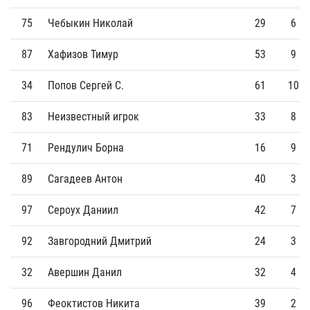
75
Чебыкин Николай
29
6
87
Хафизов Тимур
53
9
34
Попов Сергей С.
61
10
83
Неизвестный игрок
33
8
71
Рендулич Борна
16
9
89
Сагадеев Антон
40
3
97
Сероух Даниил
42
7
92
Завгородний Дмитрий
24
3
32
Авершин Данил
32
4
96
Феоктистов Никита
39
2