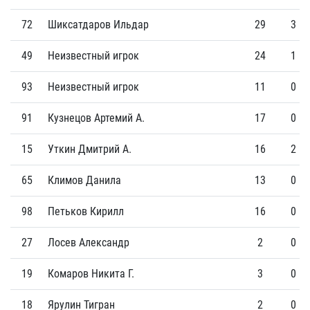
72
Шиксатдаров Ильдар
29
3
49
Неизвестный игрок
24
1
93
Неизвестный игрок
11
0
91
Кузнецов Артемий А.
17
0
15
Уткин Дмитрий А.
16
2
65
Климов Данила
13
0
98
Петьков Кирилл
16
0
27
Лосев Александр
2
0
19
Комаров Никита Г.
3
0
18
Ярулин Тигран
2
0