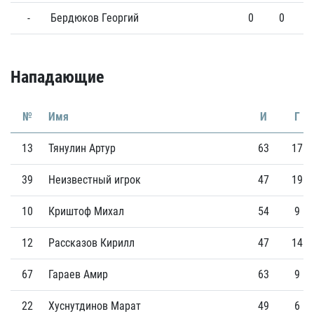
-
Бердюков Георгий
0
0
Нападающие
№
Имя
И
Г
13
Тянулин Артур
63
17
39
Неизвестный игрок
47
19
10
Криштоф Михал
54
9
12
Рассказов Кирилл
47
14
67
Гараев Амир
63
9
22
Хуснутдинов Марат
49
6