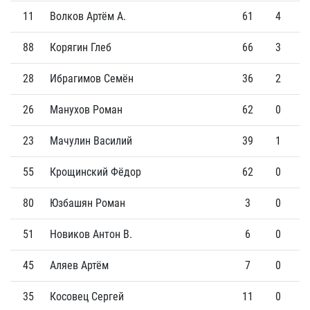
11
Волков Артём А.
61
4
88
Корягин Глеб
66
3
28
Ибрагимов Семён
36
2
26
Манухов Роман
62
0
23
Мачулин Василий
39
1
55
Крощинский Фёдор
62
0
80
Юзбашян Роман
3
0
51
Новиков Антон В.
6
0
45
Аляев Артём
7
0
35
Косовец Сергей
11
0