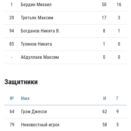
1
Бердин Михаил
50
16
20
Третьяк Максим
17
3
94
Богданов Никита В.
8
1
85
Тулинов Никита
1
0
-
Абдуллаев Максим
0
0
Защитники
№
Имя
И
Г
64
Грэм Джесси
62
9
2
79
Неизвестный игрок
58
5
1