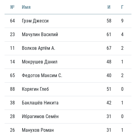
№
Имя
И
Г
64
Грэм Джесси
58
9
1
23
Мачулин Василий
61
4
1
11
Волков Артём А.
67
2
1
14
Мокрушев Данил
48
1
65
Федотов Максим С.
40
2
88
Корягин Глеб
51
0
38
Баклашёв Никита
42
1
28
Ибрагимов Семён
31
0
26
Манухов Роман
31
1