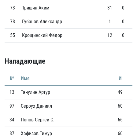
73
Тришин Аким
31
0
78
Губанов Александр
1
0
55
Крощинский Фёдор
12
0
Нападающие
№
Имя
И
Г
13
Тянулин Артур
49
10
97
Сероух Даниил
60
18
34
Попов Сергей С.
66
15
87
Хафизов Тимур
60
16