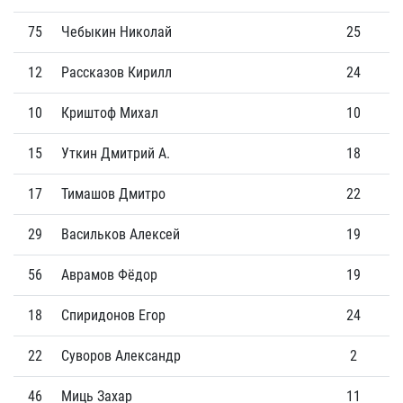
75
Чебыкин Николай
25
1
12
Рассказов Кирилл
24
3
10
Криштоф Михал
10
2
15
Уткин Дмитрий А.
18
2
17
Тимашов Дмитро
22
1
29
Васильков Алексей
19
0
56
Аврамов Фёдор
19
0
18
Спиридонов Егор
24
0
22
Суворов Александр
2
0
46
Миць Захар
11
0