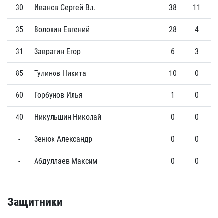
30
Иванов Сергей Вл.
38
11
35
Волохин Евгений
28
4
31
Заврагин Егор
6
3
85
Тулинов Никита
10
0
60
Горбунов Илья
1
0
40
Никульшин Николай
0
0
-
Зенюк Александр
0
0
-
Абдуллаев Максим
0
0
Защитники