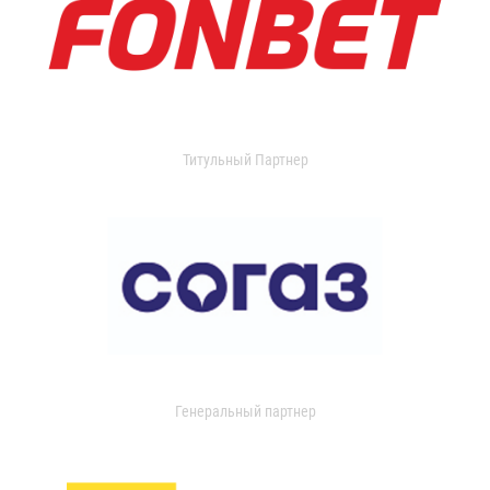
Титульный Партнер
Генеральный партнер