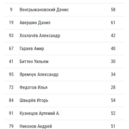
9
Венгрыжановский Денис
58
10
19
Авершин Данил
61
9
93
Хохлачёв Александр
42
7
67
Гараев Амир
40
6
41
Биттен Уильям
30
10
95
Яремчук Александр
34
4
72
Федотов Илья
28
4
84
Швырёв Игорь
54
6
91
Кузнецов Артемий А.
52
3
79
Никонов Андрей
51
4