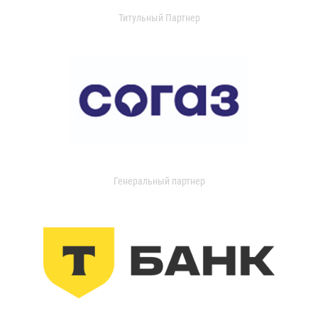
Титульный Партнер
Генеральный партнер