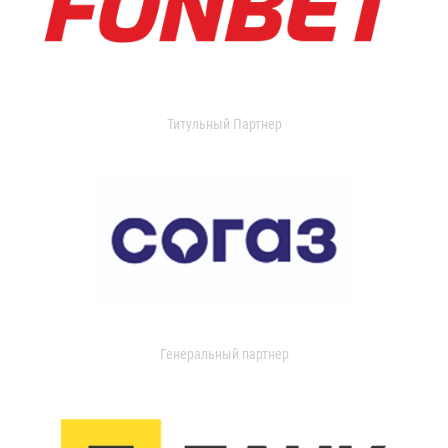
Титульный Партнер
Генеральный партнер