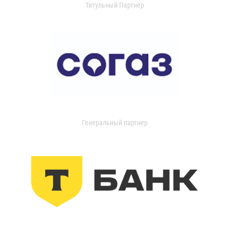
Титульный Партнер
Генеральный партнер