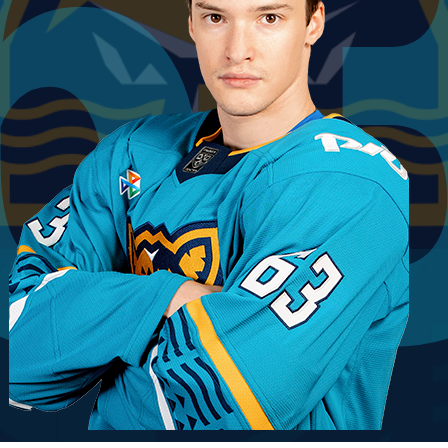
6
Амур
Барыс
Салават Юлаев
Сибирь