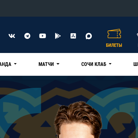
Конференция «Восток»
Дивизион Харламова
БИЛЕТЫ
Автомобилист
сляции
Ак Барс
АНДА
МАТЧИ
СОЧИ КЛАБ
Ш
Металлург Мг
Нефтехимик
 трансляции
Трактор
магазин
Дивизион Чернышева
Авангард
ние КХЛ
Адмирал