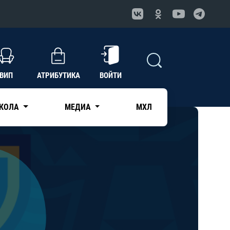
ВИП
АТРИБУТИКА
ВОЙТИ
КОЛА
МЕДИА
МХЛ