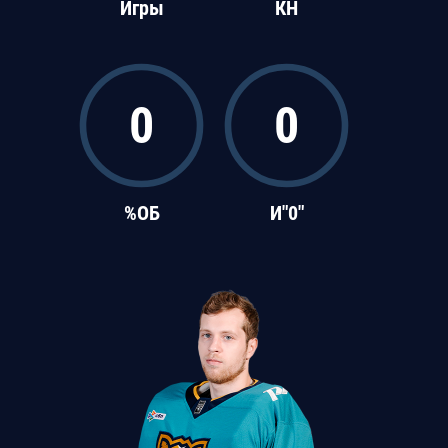
Игры
КН
0
0
%ОБ
И"0"