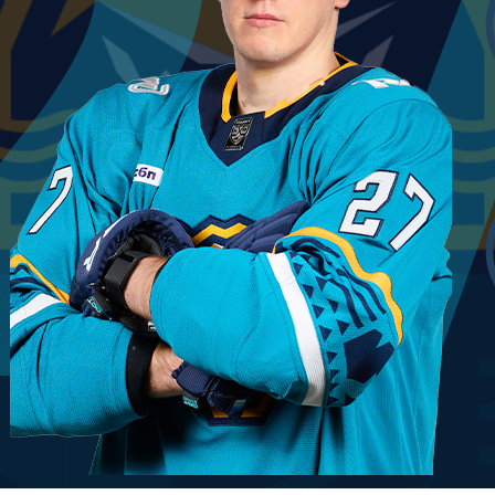
2
Амур
Барыс
Салават Юлаев
Сибирь