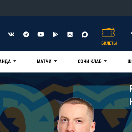
Конференция «Восток»
Дивизион Харламова
БИЛЕТЫ
Автомобилист
сляции
Ак Барс
АНДА
МАТЧИ
СОЧИ КЛАБ
Ш
Металлург Мг
Нефтехимик
 трансляции
Трактор
магазин
Дивизион Чернышева
Авангард
ние КХЛ
Адмирал