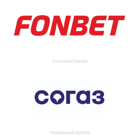
Титульный Партнер
Генеральный партнер