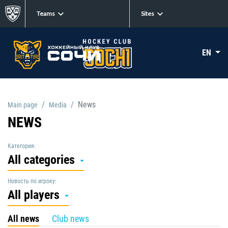
Teams
Sites
EN
News
Main page
Media
NEWS
Категория:
All categories
Новость по игроку:
All players
All news
Club news