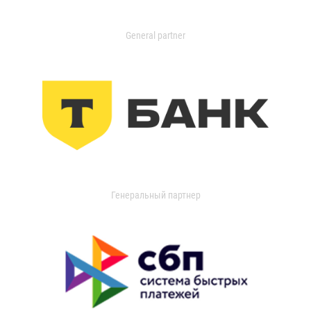
General partner
Генеральный партнер