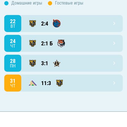
Домашние игры
Гостевые игры
22
2:4
ВТ
24
2:1 Б
ЧТ
28
3:1
ПН
31
11:3
ЧТ