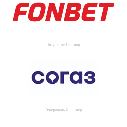
Титульный Партнер
Генеральный партнер