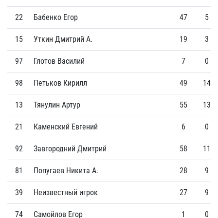
22
Бабенко Егор
47
5
15
Уткин Дмитрий А.
19
3
97
Глотов Василий
7
0
98
Петьков Кирилл
49
14
13
Тянулин Артур
55
13
21
Каменский Евгений
6
0
92
Завгородний Дмитрий
58
11
81
Попугаев Никита А.
28
9
39
Неизвестный игрок
27
9
74
Самойлов Егор
1
0