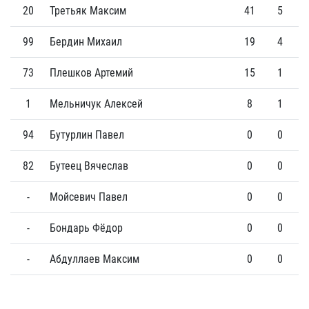
20
Третьяк Максим
41
5
99
Бердин Михаил
19
4
73
Плешков Артемий
15
1
1
Мельничук Алексей
8
1
94
Бутурлин Павел
0
0
82
Бутеец Вячеслав
0
0
-
Мойсевич Павел
0
0
-
Бондарь Фёдор
0
0
-
Абдуллаев Максим
0
0