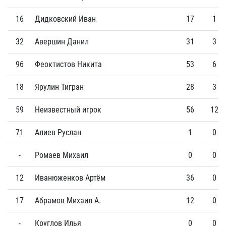
16
Дидковский Иван
17
1
32
Авершин Данил
31
3
96
Феоктистов Никита
53
6
18
Ярулин Тигран
28
3
59
Неизвестный игрок
56
12
71
Алиев Руслан
1
0
-
Ромаев Михаил
0
0
12
Иванюженков Артём
36
0
17
Абрамов Михаил А.
12
0
-
Круглов Илья
0
0