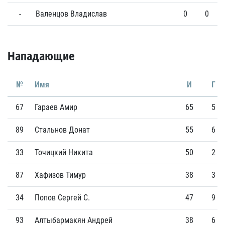
-
Валенцов Владислав
0
0
Нападающие
№
Имя
И
Г
67
Гараев Амир
65
5
89
Стальнов Донат
55
6
33
Точицкий Никита
50
2
87
Хафизов Тимур
38
3
34
Попов Сергей С.
47
9
93
Алтыбармакян Андрей
38
6