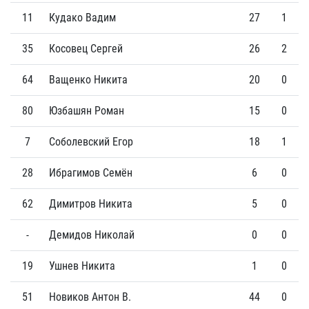
11
Кудако Вадим
27
1
35
Косовец Сергей
26
2
64
Ващенко Никита
20
0
80
Юзбашян Роман
15
0
7
Соболевский Егор
18
1
28
Ибрагимов Семён
6
0
62
Димитров Никита
5
0
-
Демидов Николай
0
0
19
Ушнев Никита
1
0
51
Новиков Антон В.
44
0