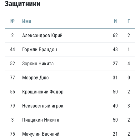
Защитники
№
Имя
И
Г
2
Александров Юрий
62
2
44
Гормли Брэндон
43
1
52
Зоркин Никита
27
4
77
Морроу Джо
31
0
55
Крощинский Фёдор
50
2
79
Неизвестный игрок
40
3
3
Пивцакин Никита
50
2
75
Мачулин Василий
21
2