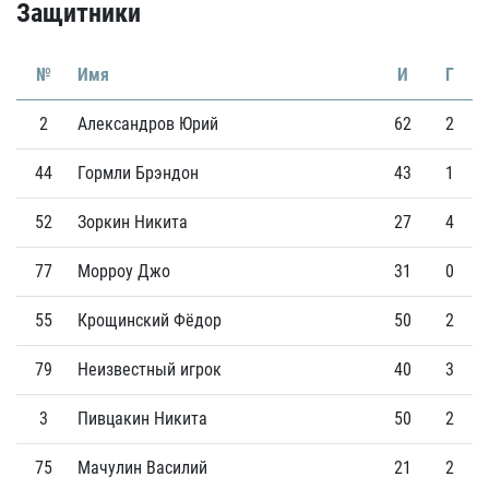
Защитники
№
Имя
И
Г
2
Александров Юрий
62
2
44
Гормли Брэндон
43
1
52
Зоркин Никита
27
4
77
Морроу Джо
31
0
55
Крощинский Фёдор
50
2
79
Неизвестный игрок
40
3
3
Пивцакин Никита
50
2
75
Мачулин Василий
21
2