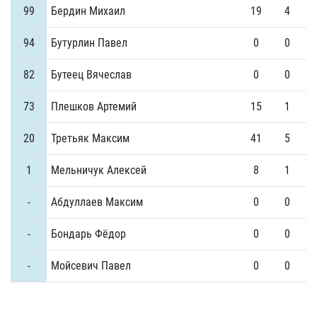
99
Бердин Михаил
19
4
94
Бутурлин Павел
0
0
82
Бутеец Вячеслав
0
0
73
Плешков Артемий
15
1
20
Третьяк Максим
41
5
1
Мельничук Алексей
8
1
-
Абдуллаев Максим
0
0
-
Бондарь Фёдор
0
0
-
Мойсевич Павел
0
0