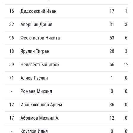
16
Дидковский Иван
17
1
32
Авершин Данил
31
3
96
Феоктистов Никита
53
6
18
Ярулин Тигран
28
3
59
Неизвестный игрок
56
12
71
Алиев Руслан
1
0
-
Ромаев Михаил
0
0
12
Иванюженков Артём
36
0
17
Абрамов Михаил А.
12
0
-
Круглов Илья
0
0