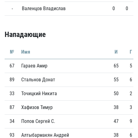
-
Валенцов Владислав
0
0
Нападающие
№
Имя
И
Г
67
Гараев Амир
65
5
89
Стальнов Донат
55
6
33
Точицкий Никита
50
2
87
Хафизов Тимур
38
3
34
Попов Сергей С.
47
9
93
Алтыбармакян Андрей
38
6