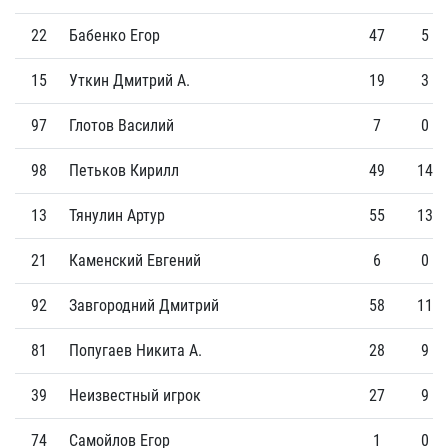
22
Бабенко Егор
47
5
15
Уткин Дмитрий А.
19
3
97
Глотов Василий
7
0
98
Петьков Кирилл
49
14
13
Тянулин Артур
55
13
21
Каменский Евгений
6
0
92
Завгородний Дмитрий
58
11
81
Попугаев Никита А.
28
9
39
Неизвестный игрок
27
9
74
Самойлов Егор
1
0