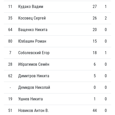
11
Кудако Вадим
27
1
35
Косовец Сергей
26
2
64
Ващенко Никита
20
0
80
Юзбашян Роман
15
0
7
Соболевский Егор
18
1
28
Ибрагимов Семён
6
0
62
Димитров Никита
5
0
-
Демидов Николай
0
0
19
Ушнев Никита
1
0
51
Новиков Антон В.
44
0