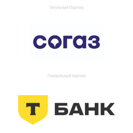
Титульный Партнер
Генеральный партнер