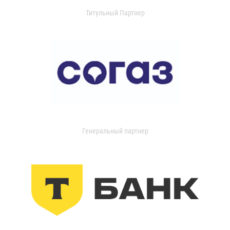
Титульный Партнер
Генеральный партнер