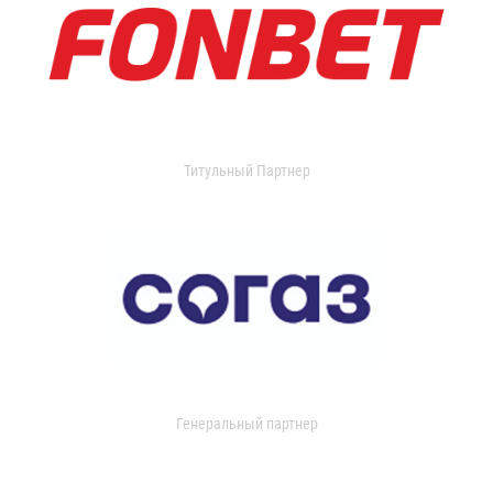
Титульный Партнер
Генеральный партнер